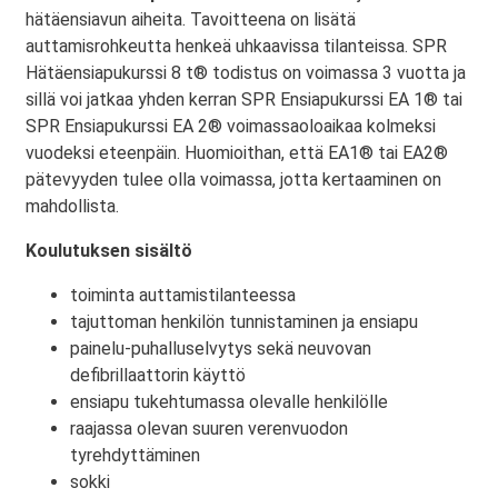
hätäensiavun aiheita. Tavoitteena on lisätä
auttamisrohkeutta henkeä uhkaavissa tilanteissa. SPR
Hätäensiapukurssi 8 t® todistus on voimassa 3 vuotta ja
sillä voi jatkaa yhden kerran SPR Ensiapukurssi EA 1® tai
SPR Ensiapukurssi EA 2® voimassaoloaikaa kolmeksi
vuodeksi eteenpäin. Huomioithan, että EA1® tai EA2®
pätevyyden tulee olla voimassa, jotta kertaaminen on
mahdollista.
Koulutuksen sisältö
toiminta auttamistilanteessa
tajuttoman henkilön tunnistaminen ja ensiapu
painelu-puhalluselvytys sekä neuvovan
defibrillaattorin käyttö
ensiapu tukehtumassa olevalle henkilölle
raajassa olevan suuren verenvuodon
tyrehdyttäminen
sokki