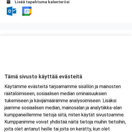
Lisää tapahtuma kalenteriisi
Kurssipaikka
Auriga Business Center
Juhana Herttuan puistokatu 21
20100 Turku
Tämä sivusto käyttää evästeitä
Tarkempi kartta ja ajo-ohjeet
Käytämme evästeitä tarjoamamme sisällön ja mainosten
räätälöimiseen, sosiaalisen median ominaisuuksien
tukemiseen ja kävijämäärämme analysoimiseen. Lisäksi
jaamme sosiaalisen median, mainosalan ja analytiikka-alan
kumppaneillemme tietoja siitä, miten käytät sivustoamme.
Kumppanimme voivat yhdistää näitä tietoja muihin tietoihin,
joita olet antanut heille tai joita on kerätty, kun olet