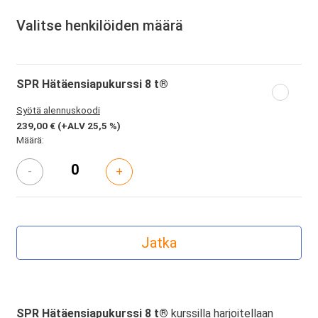
Valitse henkilöiden määrä
SPR Hätäensiapukurssi 8 t®
Syötä alennuskoodi
239,00 €
(+ALV 25,5 %)
Määrä:
-
+
SPR Hätäensiapukurssi 8 t®
kurssilla harjoitellaan