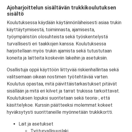
Ajoharjoittelun sisältävän trukkikoulutuksen
sisältö
Koulutuksessa käydään käytännönläheisesti asiaa trukin
käyttäytymisestä, toiminnasta, ajamisesta,
työympäristön olosuhteista sekä työskentelystä
turvallisesti eri taakkojen kanssa. Koulutuksessa
harjoitellaan myös trukin ajamista sekä tutustutaan
koneita ja laitteita koskeviin lakeihin ja asetuksiin.
Osallistuja oppii käyttöön liittyvää riskienhallintaa sekä
valitsemaan oikean nostimen työtehtävää varten.
Koulutus opastaa, mitä päivittäistarkastukset pitävät
sisällään ja mitä eri kilvet ja tarrat trukissa tarkoittavat.
Koulutuksen lopuksi suoritetaan sekä teoria-, että
käsittelykoe. Kurssin päätteeksi molemmat kokeet
hyväksytysti suorittaneille myönnetään trukkikortti.
Lait ja asetukset
Työturvallisuuslaki