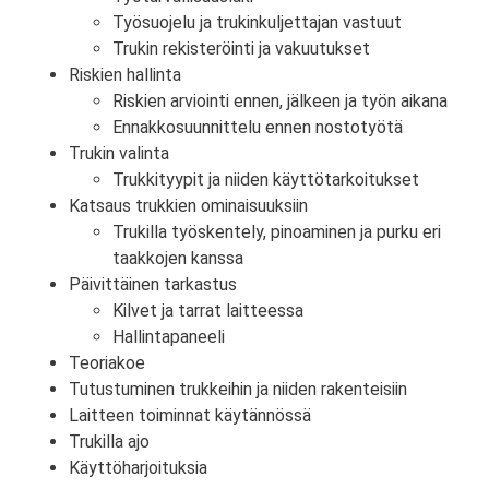
Työsuojelu ja trukinkuljettajan vastuut
Trukin rekisteröinti ja vakuutukset
Riskien hallinta
Riskien arviointi ennen, jälkeen ja työn aikana
Ennakkosuunnittelu ennen nostotyötä
Trukin valinta
Trukkityypit ja niiden käyttötarkoitukset
Katsaus trukkien ominaisuuksiin
Trukilla työskentely, pinoaminen ja purku eri
taakkojen kanssa
Päivittäinen tarkastus
Kilvet ja tarrat laitteessa
Hallintapaneeli
Teoriakoe
Tutustuminen trukkeihin ja niiden rakenteisiin
Laitteen toiminnat käytännössä
Trukilla ajo
Käyttöharjoituksia