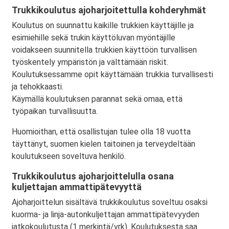
Trukkikoulutus ajoharjoitettulla kohderyhmät
Koulutus on suunnattu kaikille trukkien käyttäjille ja
esimiehille sekä trukin käyttöluvan myöntäjille
voidakseen suunnitella trukkien käyttöön turvallisen
työskentely ympäristön ja välttämään riskit.
Koulutuksessamme opit käyttämään trukkia turvallisesti
ja tehokkaasti.
Käymällä koulutuksen parannat sekä omaa, että
työpaikan turvallisuutta.
Huomioithan, että osallistujan tulee olla 18 vuotta
täyttänyt, suomen kielen taitoinen ja terveydeltään
koulutukseen soveltuva henkilö.
Trukkikoulutus ajoharjoittelulla osana
kuljettajan ammattipätevyyttä
Ajoharjoittelun sisältävä trukkikoulutus soveltuu osaksi
kuorma- ja linja-autonkuljettajan ammattipätevyyden
jatkokoulutusta (1 merkintä/vrk). Koulutuksesta saa