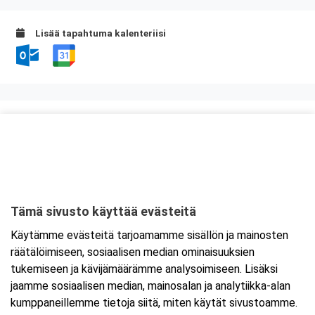
Lisää tapahtuma kalenteriisi
Kurssipaikka
Ramirent Suutarila
Tapulikaupungintie 37
00750 Helsinki
Tämä sivusto käyttää evästeitä
Tarkempi kartta ja ajo-ohjeet
Käytämme evästeitä tarjoamamme sisällön ja mainosten
räätälöimiseen, sosiaalisen median ominaisuuksien
tukemiseen ja kävijämäärämme analysoimiseen. Lisäksi
jaamme sosiaalisen median, mainosalan ja analytiikka-alan
kumppaneillemme tietoja siitä, miten käytät sivustoamme.