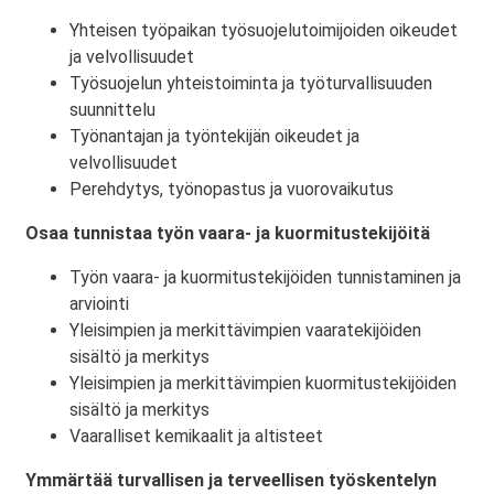
Yhteisen työpaikan työsuojelutoimijoiden oikeudet
ja velvollisuudet
Työsuojelun yhteistoiminta ja työturvallisuuden
suunnittelu
Työnantajan ja työntekijän oikeudet ja
velvollisuudet
Perehdytys, työnopastus ja vuorovaikutus
Osaa tunnistaa työn vaara- ja kuormitustekijöitä
Työn vaara- ja kuormitustekijöiden tunnistaminen ja
arviointi
Yleisimpien ja merkittävimpien vaaratekijöiden
sisältö ja merkitys
Yleisimpien ja merkittävimpien kuormitustekijöiden
sisältö ja merkitys
Vaaralliset kemikaalit ja altisteet
Ymmärtää turvallisen ja terveellisen työskentelyn