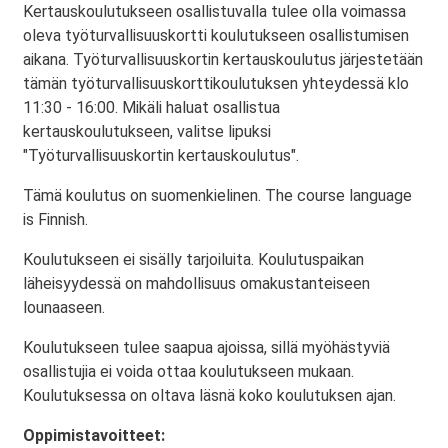
Kertauskoulutukseen osallistuvalla tulee olla voimassa
oleva työturvallisuuskortti koulutukseen osallistumisen
aikana. Työturvallisuuskortin kertauskoulutus järjestetään
tämän työturvallisuuskorttikoulutuksen yhteydessä klo
11:30 - 16:00. Mikäli haluat osallistua
kertauskoulutukseen, valitse lipuksi
"Työturvallisuuskortin kertauskoulutus".
Tämä koulutus on suomenkielinen. The course language
is Finnish.
Koulutukseen ei sisälly tarjoiluita. Koulutuspaikan
läheisyydessä on mahdollisuus omakustanteiseen
lounaaseen.
Koulutukseen tulee saapua ajoissa, sillä myöhästyviä
osallistujia ei voida ottaa koulutukseen mukaan.
Koulutuksessa on oltava läsnä koko koulutuksen ajan.
Oppimistavoitteet: