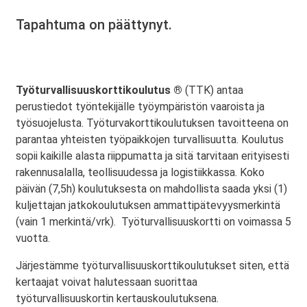
Tapahtuma on päättynyt.
Työturvallisuuskorttikoulutus ®
(TTK) antaa
perustiedot työntekijälle työympäristön vaaroista ja
työsuojelusta. Työturvakorttikoulutuksen tavoitteena on
parantaa yhteisten työpaikkojen turvallisuutta. Koulutus
sopii kaikille alasta riippumatta ja sitä tarvitaan erityisesti
rakennusalalla, teollisuudessa ja logistiikkassa. Koko
päivän (7,5h) koulutuksesta on mahdollista saada yksi (1)
kuljettajan jatkokoulutuksen ammattipätevyysmerkintä
(vain 1 merkintä/vrk). Työturvallisuuskortti on voimassa 5
vuotta.
Järjestämme työturvallisuuskorttikoulutukset siten, että
kertaajat voivat halutessaan suorittaa
työturvallisuuskortin kertauskoulutuksena.