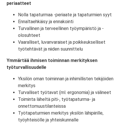
periaatteet
Nolla tapaturmaa -periaate ja tapaturmien syyt
Ennaltaehkäisy ja ennakointi
Turvallinen ja terveellinen työympäristö ja -
olosuhteet
Vaaralliset, luvanvaraiset ja poikkeukselliset
työtehtävät ja niiden suunnittelu
Ymmärtää ihmisen toiminnan merkityksen
työturvallisuudelle
Yksilön oman toiminnan ja inhimillisten tekijöiden
merkitys
Turvalliset työtavat (ml. ergonomia) ja välineet
Toiminta läheltä piti-, työtapaturma- ja
onnettomuustilanteissa
Työtapaturmien merkitys yksilön lähipiirille,
työyhteisölle ja yhteiskunnalle