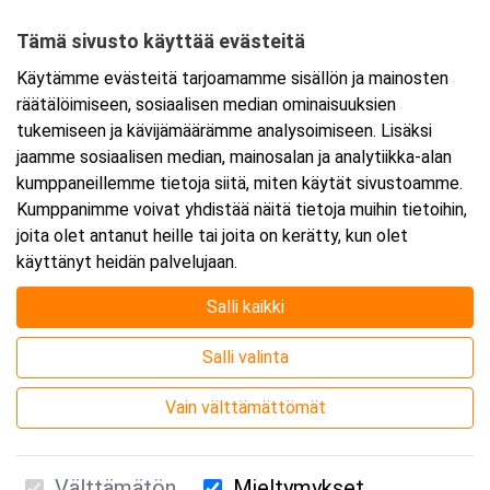
20100 Turku
Tämä sivusto käyttää evästeitä
Tarkempi kartta ja ajo-ohjeet
Käytämme evästeitä tarjoamamme sisällön ja mainosten
räätälöimiseen, sosiaalisen median ominaisuuksien
tukemiseen ja kävijämäärämme analysoimiseen. Lisäksi
jaamme sosiaalisen median, mainosalan ja analytiikka-alan
kumppaneillemme tietoja siitä, miten käytät sivustoamme.
Kumppanimme voivat yhdistää näitä tietoja muihin tietoihin,
joita olet antanut heille tai joita on kerätty, kun olet
käyttänyt heidän palvelujaan.
Salli kaikki
Salli valinta
Vain välttämättömät
Välttämätön
Mieltymykset