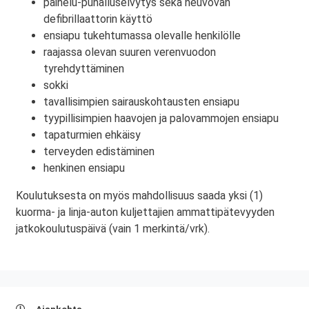
painelu-puhalluselvytys sekä neuvovan
defibrillaattorin käyttö
ensiapu tukehtumassa olevalle henkilölle
raajassa olevan suuren verenvuodon
tyrehdyttäminen
sokki
tavallisimpien sairauskohtausten ensiapu
tyypillisimpien haavojen ja palovammojen ensiapu
tapaturmien ehkäisy
terveyden edistäminen
henkinen ensiapu
Koulutuksesta on myös mahdollisuus saada yksi (1)
kuorma- ja linja-auton kuljettajien ammattipätevyyden
jatkokoulutuspäivä (vain 1 merkintä/vrk).