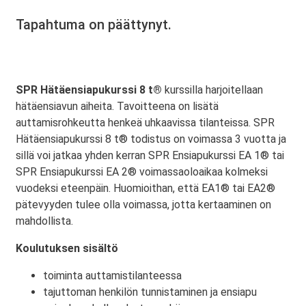
Tapahtuma on päättynyt.
SPR Hätäensiapukurssi 8 t®
kurssilla harjoitellaan
hätäensiavun aiheita. Tavoitteena on lisätä
auttamisrohkeutta henkeä uhkaavissa tilanteissa. SPR
Hätäensiapukurssi 8 t® todistus on voimassa 3 vuotta ja
sillä voi jatkaa yhden kerran SPR Ensiapukurssi EA 1® tai
SPR Ensiapukurssi EA 2® voimassaoloaikaa kolmeksi
vuodeksi eteenpäin. Huomioithan, että EA1® tai EA2®
pätevyyden tulee olla voimassa, jotta kertaaminen on
mahdollista.
Koulutuksen sisältö
toiminta auttamistilanteessa
tajuttoman henkilön tunnistaminen ja ensiapu