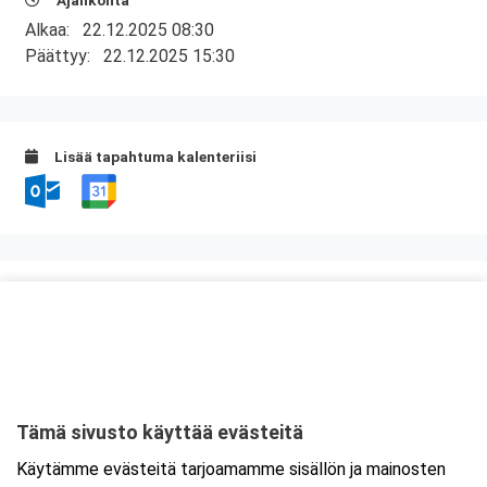
Ajankohta
Alkaa:
22.12.2025 08:30
Päättyy:
22.12.2025 15:30
Lisää tapahtuma kalenteriisi
Kurssipaikka
Kuntatalo, Kokous- ja kongressikeskus
Toinen linja 14
00530 Helsinki
Tämä sivusto käyttää evästeitä
Tarkempi kartta ja ajo-ohjeet
Käytämme evästeitä tarjoamamme sisällön ja mainosten