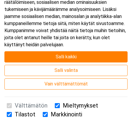
räätälöimiseen, sosiaalisen median ominaisuuksien
tukemiseen ja kävijämäärämme analysoimiseen. Lisäksi
jaamme sosiaalisen median, mainosalan ja analytiikka-alan
kumppaneillemme tietoja siitä, miten käytät sivustoamme.
Kumppanimme voivat yhdistää näitä tietoja muihin tietoihin,
joita olet antanut heille tai joita on kerätty, kun olet
käyttänyt heidän palvelujaan.
Salli kaikki
Salli valinta
Vain välttämättömät
Välttämätön
Mieltymykset
Tilastot
Markkinointi
Suomen Ensiapukoulutus Oy / Valimotie 21 / 00380 Helsinki
010 5251 260 /
kurssille@suomenensiapukoulutus.fi
Tietosuojaseloste ja evästeiden käyttö