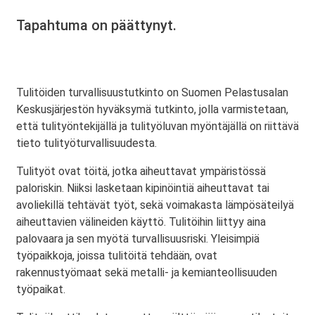
Tapahtuma on päättynyt.
Tulitöiden turvallisuustutkinto on Suomen Pelastusalan
Keskusjärjestön hyväksymä tutkinto, jolla varmistetaan,
että tulityöntekijällä ja tulityöluvan myöntäjällä on riittävä
tieto tulityöturvallisuudesta.
Tulityöt ovat töitä, jotka aiheuttavat ympäristössä
paloriskin. Niiksi lasketaan kipinöintiä aiheuttavat tai
avoliekillä tehtävät työt, sekä voimakasta lämpösäteilyä
aiheuttavien välineiden käyttö. Tulitöihin liittyy aina
palovaara ja sen myötä turvallisuusriski. Yleisimpiä
työpaikkoja, joissa tulitöitä tehdään, ovat
rakennustyömaat sekä metalli- ja kemianteollisuuden
työpaikat.