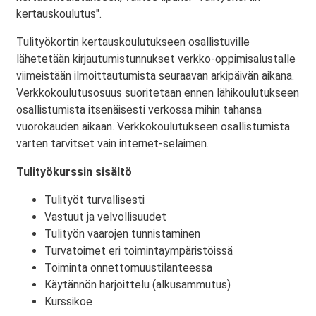
kertauskoulutus".
Tulityökortin kertauskoulutukseen osallistuville
lähetetään kirjautumistunnukset verkko-oppimisalustalle
viimeistään ilmoittautumista seuraavan arkipäivän aikana.
Verkkokoulutusosuus suoritetaan ennen lähikoulutukseen
osallistumista itsenäisesti verkossa mihin tahansa
vuorokauden aikaan. Verkkokoulutukseen osallistumista
varten tarvitset vain internet-selaimen.
Tulityökurssin sisältö
Tulityöt turvallisesti
Vastuut ja velvollisuudet
Tulityön vaarojen tunnistaminen
Turvatoimet eri toimintaympäristöissä
Toiminta onnettomuustilanteessa
Käytännön harjoittelu (alkusammutus)
Kurssikoe