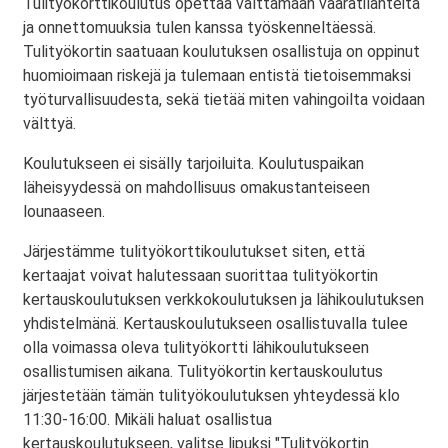
Tulityökorttikoulutus opettaa välttämään vaaratilanteita
ja onnettomuuksia tulen kanssa työskenneltäessä.
Tulityökortin saatuaan koulutuksen osallistuja on oppinut
huomioimaan riskejä ja tulemaan entistä tietoisemmaksi
työturvallisuudesta, sekä tietää miten vahingoilta voidaan
välttyä.
Koulutukseen ei sisälly tarjoiluita. Koulutuspaikan
läheisyydessä on mahdollisuus omakustanteiseen
lounaaseen.
Järjestämme tulityökorttikoulutukset siten, että
kertaajat voivat halutessaan suorittaa tulityökortin
kertauskoulutuksen verkkokoulutuksen ja lähikoulutuksen
yhdistelmänä. Kertauskoulutukseen osallistuvalla tulee
olla voimassa oleva tulityökortti lähikoulutukseen
osallistumisen aikana. Tulityökortin kertauskoulutus
järjestetään tämän tulityökoulutuksen yhteydessä klo
11:30-16:00. Mikäli haluat osallistua
kertauskoulutukseen, valitse lipuksi "Tulityökortin