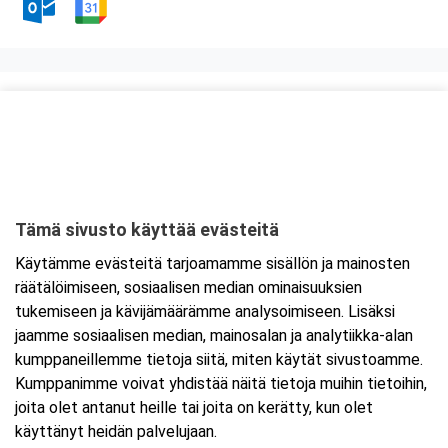
Kurssipaikka
Neste Kontiomäki
Viitostie 2
88470 Kajaani
Tämä sivusto käyttää evästeitä
Tarkempi kartta ja ajo-ohjeet
Käytämme evästeitä tarjoamamme sisällön ja mainosten
räätälöimiseen, sosiaalisen median ominaisuuksien
tukemiseen ja kävijämäärämme analysoimiseen. Lisäksi
jaamme sosiaalisen median, mainosalan ja analytiikka-alan
kumppaneillemme tietoja siitä, miten käytät sivustoamme.
Kumppanimme voivat yhdistää näitä tietoja muihin tietoihin,
joita olet antanut heille tai joita on kerätty, kun olet
käyttänyt heidän palvelujaan.