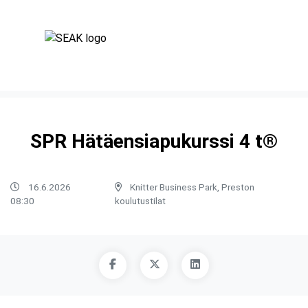
SPR Hätäensiapukurssi 4 t®
16.6.2026
Knitter Business Park, Preston
08:30
koulutustilat