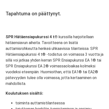
Tapahtuma on päättynyt.
SPR Hätäensiapukurssi 4 t®
kurssilla harjoitellaan
hätäensiavun aiheita. Tavoitteena on lisätä
auttamisrohkeutta henkeä uhkaavissa tilanteissa. SPR
Hätäensiapukurssi 4 t® -todistus on voimassa 3 vuotta ja
sillä voi jatkaa yhden kerran SPR Ensiapukurssi EA 1® tai
SPR Ensiapukurssi EA 2® voimassaoloaikaa kolmeksi
vuodeksi eteenpäin. Huomioithan, että EA1® tai EA2®
pätevyyden tulee olla voimassa, jotta kertaaminen on
mahdollista.
Koulutuksen sisältö:
toiminta auttamistilanteessa
tajuttoman henkilön tunnistaminen ja ensiapu