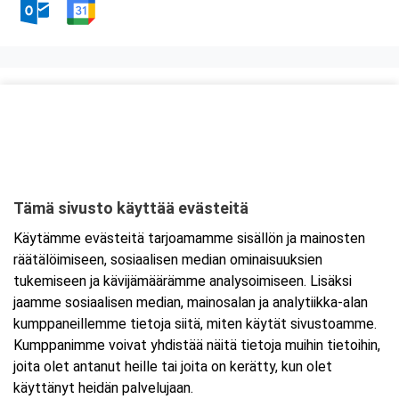
Kurssipaikka
Knitter Business Park, Preston koulutustilat
Kutojantie 6-8 (8.krs)
02630 Espoo
Tämä sivusto käyttää evästeitä
Tarkempi kartta ja ajo-ohjeet
Käytämme evästeitä tarjoamamme sisällön ja mainosten
räätälöimiseen, sosiaalisen median ominaisuuksien
tukemiseen ja kävijämäärämme analysoimiseen. Lisäksi
jaamme sosiaalisen median, mainosalan ja analytiikka-alan
kumppaneillemme tietoja siitä, miten käytät sivustoamme.
Kumppanimme voivat yhdistää näitä tietoja muihin tietoihin,
joita olet antanut heille tai joita on kerätty, kun olet
käyttänyt heidän palvelujaan.