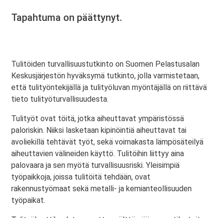
Tapahtuma on päättynyt.
Tulitöiden turvallisuustutkinto on Suomen Pelastusalan
Keskusjärjestön hyväksymä tutkinto, jolla varmistetaan,
että tulityöntekijällä ja tulityöluvan myöntäjällä on riittävä
tieto tulityöturvallisuudesta.
Tulityöt ovat töitä, jotka aiheuttavat ympäristössä
paloriskin. Niiksi lasketaan kipinöintiä aiheuttavat tai
avoliekillä tehtävät työt, sekä voimakasta lämpösäteilyä
aiheuttavien välineiden käyttö. Tulitöihin liittyy aina
palovaara ja sen myötä turvallisuusriski. Yleisimpiä
työpaikkoja, joissa tulitöitä tehdään, ovat
rakennustyömaat sekä metalli- ja kemianteollisuuden
työpaikat.