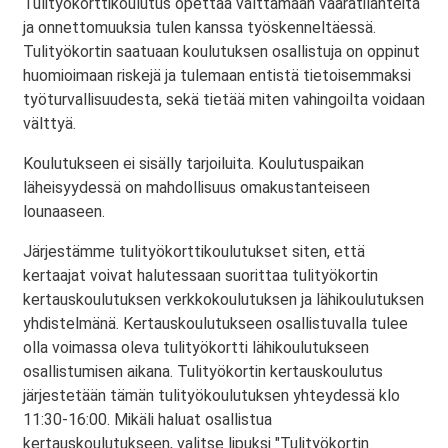
Tulityökorttikoulutus opettaa välttämään vaaratilanteita
ja onnettomuuksia tulen kanssa työskenneltäessä.
Tulityökortin saatuaan koulutuksen osallistuja on oppinut
huomioimaan riskejä ja tulemaan entistä tietoisemmaksi
työturvallisuudesta, sekä tietää miten vahingoilta voidaan
välttyä.
Koulutukseen ei sisälly tarjoiluita. Koulutuspaikan
läheisyydessä on mahdollisuus omakustanteiseen
lounaaseen.
Järjestämme tulityökorttikoulutukset siten, että
kertaajat voivat halutessaan suorittaa tulityökortin
kertauskoulutuksen verkkokoulutuksen ja lähikoulutuksen
yhdistelmänä. Kertauskoulutukseen osallistuvalla tulee
olla voimassa oleva tulityökortti lähikoulutukseen
osallistumisen aikana. Tulityökortin kertauskoulutus
järjestetään tämän tulityökoulutuksen yhteydessä klo
11:30-16:00. Mikäli haluat osallistua
kertauskoulutukseen, valitse lipuksi "Tulityökortin