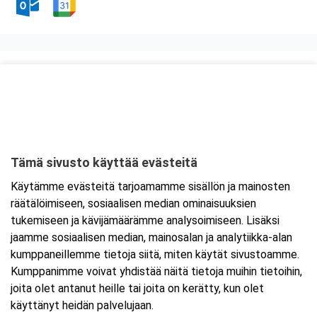
Kurssipaikka
Ravintola Kokkipoika
Antti Possin Kuja 1
33400 Tampere
Tämä sivusto käyttää evästeitä
Tarkempi kartta ja ajo-ohjeet
Käytämme evästeitä tarjoamamme sisällön ja mainosten
räätälöimiseen, sosiaalisen median ominaisuuksien
tukemiseen ja kävijämäärämme analysoimiseen. Lisäksi
jaamme sosiaalisen median, mainosalan ja analytiikka-alan
kumppaneillemme tietoja siitä, miten käytät sivustoamme.
Kumppanimme voivat yhdistää näitä tietoja muihin tietoihin,
joita olet antanut heille tai joita on kerätty, kun olet
käyttänyt heidän palvelujaan.