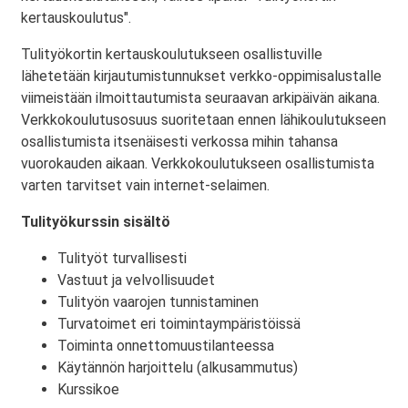
kertauskoulutus".
Tulityökortin kertauskoulutukseen osallistuville
lähetetään kirjautumistunnukset verkko-oppimisalustalle
viimeistään ilmoittautumista seuraavan arkipäivän aikana.
Verkkokoulutusosuus suoritetaan ennen lähikoulutukseen
osallistumista itsenäisesti verkossa mihin tahansa
vuorokauden aikaan. Verkkokoulutukseen osallistumista
varten tarvitset vain internet-selaimen.
Tulityökurssin sisältö
Tulityöt turvallisesti
Vastuut ja velvollisuudet
Tulityön vaarojen tunnistaminen
Turvatoimet eri toimintaympäristöissä
Toiminta onnettomuustilanteessa
Käytännön harjoittelu (alkusammutus)
Kurssikoe