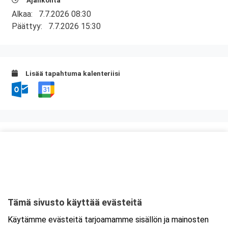
Ajankohta
Alkaa:
7.7.2026 08:30
Päättyy:
7.7.2026 15:30
Lisää tapahtuma kalenteriisi
Kurssipaikka
Valimo 21, Preston koulutustilat
Valimotie 21
00380 Helsinki
Tämä sivusto käyttää evästeitä
Tarkempi kartta ja ajo-ohjeet
Käytämme evästeitä tarjoamamme sisällön ja mainosten