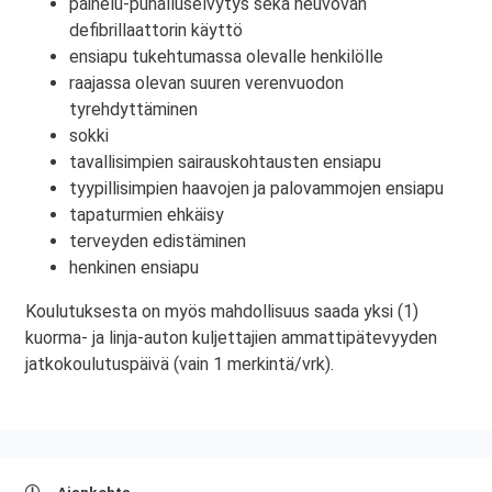
painelu-puhalluselvytys sekä neuvovan
defibrillaattorin käyttö
ensiapu tukehtumassa olevalle henkilölle
raajassa olevan suuren verenvuodon
tyrehdyttäminen
sokki
tavallisimpien sairauskohtausten ensiapu
tyypillisimpien haavojen ja palovammojen ensiapu
tapaturmien ehkäisy
terveyden edistäminen
henkinen ensiapu
Koulutuksesta on myös mahdollisuus saada yksi (1)
kuorma- ja linja-auton kuljettajien ammattipätevyyden
jatkokoulutuspäivä (vain 1 merkintä/vrk).