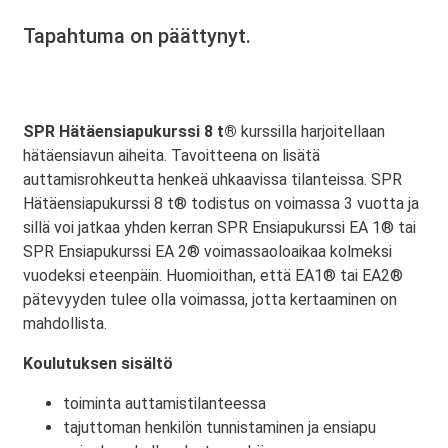
Tapahtuma on päättynyt.
SPR Hätäensiapukurssi 8 t®
kurssilla harjoitellaan
hätäensiavun aiheita. Tavoitteena on lisätä
auttamisrohkeutta henkeä uhkaavissa tilanteissa. SPR
Hätäensiapukurssi 8 t® todistus on voimassa 3 vuotta ja
sillä voi jatkaa yhden kerran SPR Ensiapukurssi EA 1® tai
SPR Ensiapukurssi EA 2® voimassaoloaikaa kolmeksi
vuodeksi eteenpäin. Huomioithan, että EA1® tai EA2®
pätevyyden tulee olla voimassa, jotta kertaaminen on
mahdollista.
Koulutuksen sisältö
toiminta auttamistilanteessa
tajuttoman henkilön tunnistaminen ja ensiapu