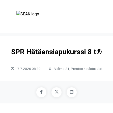
SPR Hätäensiapukurssi 8 t®
7.7.2026 08:30
Valimo 21, Preston koulutustilat