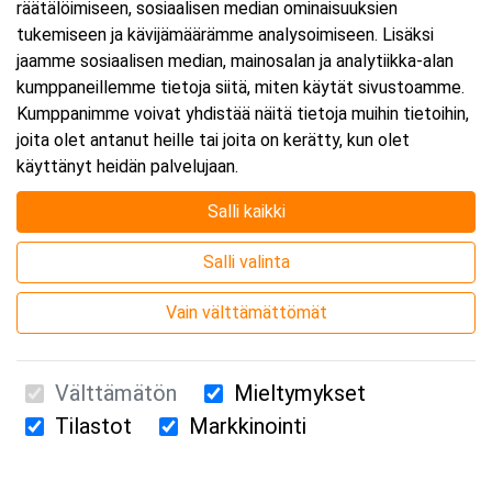
räätälöimiseen, sosiaalisen median ominaisuuksien
tukemiseen ja kävijämäärämme analysoimiseen. Lisäksi
jaamme sosiaalisen median, mainosalan ja analytiikka-alan
kumppaneillemme tietoja siitä, miten käytät sivustoamme.
Kumppanimme voivat yhdistää näitä tietoja muihin tietoihin,
joita olet antanut heille tai joita on kerätty, kun olet
käyttänyt heidän palvelujaan.
Salli kaikki
Salli valinta
Vain välttämättömät
Välttämätön
Mieltymykset
Tilastot
Markkinointi
Suomen Ensiapukoulutus Oy / Valimotie 21 / 00380 Helsinki
010 5251 260 /
kurssille@suomenensiapukoulutus.fi
Tietosuojaseloste ja evästeiden käyttö