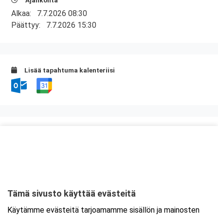
Ajankohta
Alkaa:
7.7.2026 08:30
Päättyy:
7.7.2026 15:30
Lisää tapahtuma kalenteriisi
Kurssipaikka
Valimo 21, Preston koulutustilat
Valimotie 21
00380 Helsinki
Tämä sivusto käyttää evästeitä
Tarkempi kartta ja ajo-ohjeet
Käytämme evästeitä tarjoamamme sisällön ja mainosten