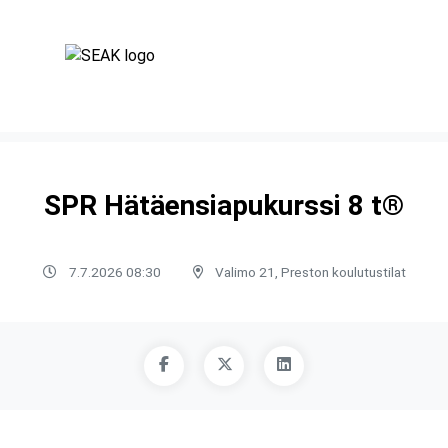
SPR Hätäensiapukurssi 8 t®
7.7.2026 08:30
Valimo 21, Preston koulutustilat