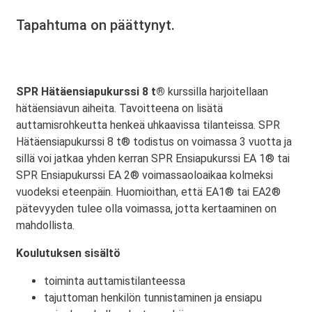
Tapahtuma on päättynyt.
SPR Hätäensiapukurssi 8 t®
kurssilla harjoitellaan
hätäensiavun aiheita. Tavoitteena on lisätä
auttamisrohkeutta henkeä uhkaavissa tilanteissa. SPR
Hätäensiapukurssi 8 t® todistus on voimassa 3 vuotta ja
sillä voi jatkaa yhden kerran SPR Ensiapukurssi EA 1® tai
SPR Ensiapukurssi EA 2® voimassaoloaikaa kolmeksi
vuodeksi eteenpäin. Huomioithan, että EA1® tai EA2®
pätevyyden tulee olla voimassa, jotta kertaaminen on
mahdollista.
Koulutuksen sisältö
toiminta auttamistilanteessa
tajuttoman henkilön tunnistaminen ja ensiapu