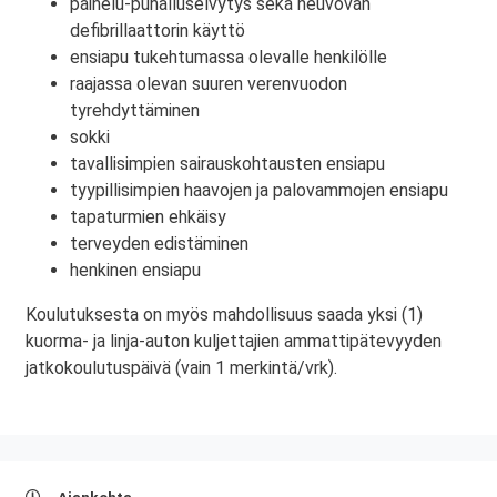
painelu-puhalluselvytys sekä neuvovan
defibrillaattorin käyttö
ensiapu tukehtumassa olevalle henkilölle
raajassa olevan suuren verenvuodon
tyrehdyttäminen
sokki
tavallisimpien sairauskohtausten ensiapu
tyypillisimpien haavojen ja palovammojen ensiapu
tapaturmien ehkäisy
terveyden edistäminen
henkinen ensiapu
Koulutuksesta on myös mahdollisuus saada yksi (1)
kuorma- ja linja-auton kuljettajien ammattipätevyyden
jatkokoulutuspäivä (vain 1 merkintä/vrk).