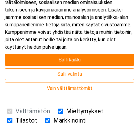
räätälöimiseen, sosiaalisen median ominaisuuksien
tukemiseen ja kävijämäärämme analysoimiseen. Lisäksi
jaamme sosiaalisen median, mainosalan ja analytiikka-alan
kumppaneillemme tietoja siitä, miten käytät sivustoamme.
Kumppanimme voivat yhdistää näitä tietoja muihin tietoihin,
joita olet antanut heille tai joita on kerätty, kun olet
käyttänyt heidän palvelujaan.
Salli kaikki
Salli valinta
Vain välttämättömät
Välttämätön
Mieltymykset
Tilastot
Markkinointi
Suomen Ensiapukoulutus Oy / Valimotie 21 / 00380 Helsinki
010 5251 260 /
kurssille@suomenensiapukoulutus.fi
Tietosuojaseloste ja evästeiden käyttö