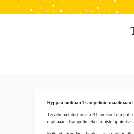
Hyppää mukaan Trampolinin maailmaan!
Tervetuloa tutustumaan B1-ruotsin Trampolin-sa
oppimaan. Trampolin tekee ruotsin oppimisesta
Esittelytilaisuudessa kuulet sarjan oppikirjailij