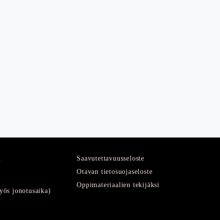
u
Saavutettavuusseloste
Otavan tietosuojaseloste
Oppimateriaalien tekijäksi
ös jonotusaika)