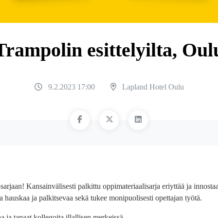
Trampolin esittelyilta, Oul
9.2.2023 17:00
Lapland Hotel Oulu
rjaan! Kansainvälisesti palkittu oppimateriaalisarja eriyttää ja innosta
 hauskaa ja palkitsevaa sekä tukee monipuolisesti opettajan työtä.
aa ja tapaat kollegoita illallisen merkeissä.