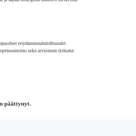
ipuoliset eriyttämismahdollisuudet
opetusaineisto sekä arvioinnin työkalut
n päättynyt.