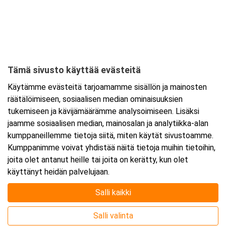
uusin versio. Tarkemmat ohjeet lähetetään
vahvistusviestissä.
Tämä sivusto käyttää evästeitä
Ajankohta
Käytämme evästeitä tarjoamamme sisällön ja mainosten
Alkaa:
1.10.2024 08:30
räätälöimiseen, sosiaalisen median ominaisuuksien
Päättyy:
1.10.2024 15:30
tukemiseen ja kävijämäärämme analysoimiseen. Lisäksi
jaamme sosiaalisen median, mainosalan ja analytiikka-alan
kumppaneillemme tietoja siitä, miten käytät sivustoamme.
Lisää tapahtuma kalenteriisi
Kumppanimme voivat yhdistää näitä tietoja muihin tietoihin,
joita olet antanut heille tai joita on kerätty, kun olet
käyttänyt heidän palvelujaan.
Salli kaikki
Kurssipaikka
Salli valinta
Webinaari