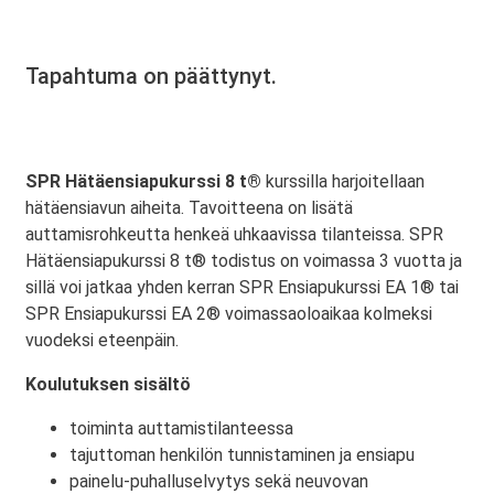
Tapahtuma on päättynyt.
SPR Hätäensiapukurssi 8 t®
kurssilla harjoitellaan
hätäensiavun aiheita. Tavoitteena on lisätä
auttamisrohkeutta henkeä uhkaavissa tilanteissa. SPR
Hätäensiapukurssi 8 t® todistus on voimassa 3 vuotta ja
sillä voi jatkaa yhden kerran SPR Ensiapukurssi EA 1® tai
SPR Ensiapukurssi EA 2® voimassaoloaikaa kolmeksi
vuodeksi eteenpäin.
Koulutuksen sisältö
toiminta auttamistilanteessa
tajuttoman henkilön tunnistaminen ja ensiapu
painelu-puhalluselvytys sekä neuvovan