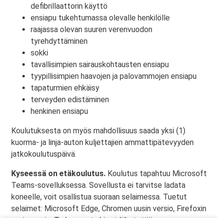
defibrillaattorin käyttö
ensiapu tukehtumassa olevalle henkilölle
raajassa olevan suuren verenvuodon
tyrehdyttäminen
sokki
tavallisimpien sairauskohtausten ensiapu
tyypillisimpien haavojen ja palovammojen ensiapu
tapaturmien ehkäisy
terveyden edistäminen
henkinen ensiapu
Koulutuksesta on myös mahdollisuus saada yksi (1)
kuorma- ja linja-auton kuljettajien ammattipätevyyden
jatkokoulutuspäivä.
Kyseessä on etäkoulutus.
Koulutus tapahtuu Microsoft
Teams-sovelluksessa. Sovellusta ei tarvitse ladata
koneelle, voit osallistua suoraan selaimessa. Tuetut
selaimet: Microsoft Edge, Chromen uusin versio, Firefoxin