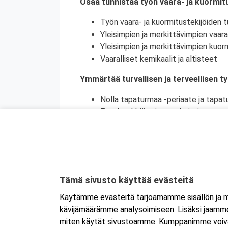
Osaa tunnistaa työn vaara- ja kuormitu
Työn vaara- ja kuormitustekijöiden tu
Yleisimpien ja merkittävimpien vaara
Yleisimpien ja merkittävimpien kuorm
Vaaralliset kemikaalit ja altisteet
Ymmärtää turvallisen ja terveellisen t
Nolla tapaturmaa -periaate ja tapat
Ennaltaehkäisy ja ennakointi
Turvallinen ja terveellinen työympär
Vaaralliset, luvanvaraiset ja poikkeu
Ymmärtää ihmisen toiminnan merkityks
Yksilön oman toiminnan ja inhimillist
Tämä sivusto käyttää evästeitä
Turvalliset työtavat (ml. ergonomia)
Käytämme evästeitä tarjoamamme sisällön ja ma
Toiminta läheltä piti-, työtapaturm
kävijämäärämme analysoimiseen. Lisäksi jaamme 
Työtapaturmien merkitys yksilön lähip
miten käytät sivustoamme. Kumppanimme voivat yhd