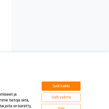
Salli kaikki
emiseen ja
Salli valinta
me tietoja siitä,
i joita on kerätty,
Vain