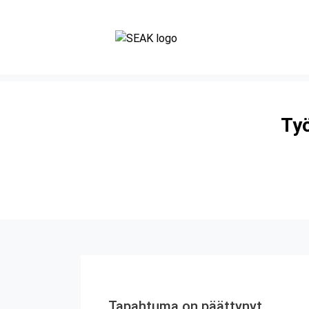
Työ
Tapahtuma on päättynyt.