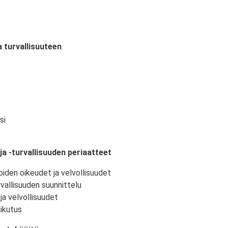
a turvallisuuteen
si
ja -turvallisuuden periaatteet
oiden oikeudet ja velvollisuudet
vallisuuden suunnittelu
ja velvollisuudet
ikutus