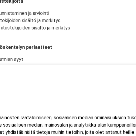
stekijöitä
nnistaminen ja arviointi
tekijöiden sisältö ja merkitys
itustekijöiden sisältö ja merkitys
yöskentelyn periaatteet
urmien syyt
istö ja -olosuhteet
kselliset työtehtävät ja niiden suunnittelu
en työturvallisuudelle
en tekijöiden merkitys
 ja välineet
inosten räätälöimiseen, sosiaalisen median ominaisuuksien tuk
a- ja onnettomuustilanteissa
sosiaalisen median, mainosalan ja analytiikka-alan kumppaneillem
iirille, työyhteisölle ja yhteiskunnalle
istää näitä tietoja muihin tietoihin, joita olet antanut heille ta