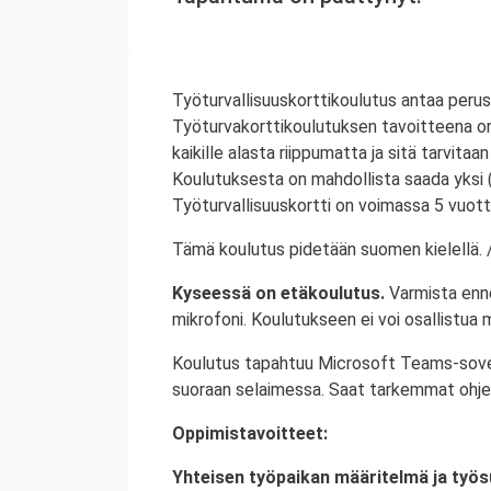
Työturvallisuuskorttikoulutus antaa perus
Työturvakorttikoulutuksen tavoitteena on 
kaikille alasta riippumatta ja sitä tarvitaan
Koulutuksesta on mahdollista saada yksi 
Työturvallisuuskortti on voimassa 5 vuott
Tämä koulutus pidetään suomen kielellä. /
Kyseessä on etäkoulutus.
Varmista enn
mikrofoni. Koulutukseen ei voi osallistua mo
Koulutus tapahtuu Microsoft Teams-sovellu
suoraan selaimessa. Saat tarkemmat ohje
Oppimistavoitteet:
Yhteisen työpaikan määritelmä ja työs