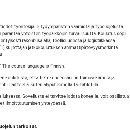
tiedot työntekijälle työympäristön vaaroista ja työsuojelusta.
parantaa yhteisten työpaikkojen turvallisuutta. Koulutus sopii
 erityisesti rakennusalalla, teollisuudessa ja logistiikkassa.
(1) kuljettajan jatkokoulutuksen ammattipätevyysmerkintä.
a.
 The course language is Finnish.
en koulutusta, että tietokoneessasi on toimiva kamera ja
biililaitteella, kuten älypuhelimella tai tabletilla.
ksessa. Sovellusta ei tarvitse ladata koneelle, voit osallistua
et ilmoittautumisen yhteydessä.
uojelun tarkoitus