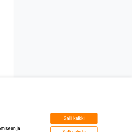
Salli kaikki
emiseen ja
Salli valinta