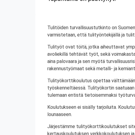
Tulitöiden turvallisuustutkinto on Suomen
varmistetaan, että tulityöntekijällä ja tul
Tulityöt ovat töitä, jotka aiheuttavat ympä
avoliekillä tehtävät työt, sekä voimakasta 
aina palovaara ja sen myötä turvallisuusrisk
rakennustyömaat sekä metalli- ja kemiant
Tulityökorttikoulutus opettaa välttämään
työskenneltäessä. Tulityökortin saatuaan 
tulemaan entistä tietoisemmaksi työturval
Koulutukseen ei sisälly tarjoiluita. Koul
lounaaseen.
Järjestämme tulityökorttikoulutukset site
kertauskoulutuksen verkkokoulutuksen ja