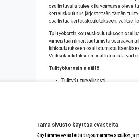
osallistuvalla tulee olla voimassa oleva tu
kertauskoulutus järjestetään tämän tulit
osallistua kertauskoulutukseen, valitse li
Tulityökortin kertauskoulutukseen osallis
viimeistään ilmoittautumista seuraavan a
lähikoulutukseen osallistumista itsenäise
Verkkokoulutukseen osallistumista varten 
Tulityökurssin sisältö
Tulityöt turvallisesti
Vastuut ja velvollisuudet
Tulityön vaarojen tunnistaminen
Turvatoimet eri toimintaympäristöi
Toiminta onnettomuustilanteessa
Käytännön harjoittelu (alkusammutu
Tämä sivusto käyttää evästeitä
Kurssikoe
Käytämme evästeitä tarjoamamme sisällön ja ma
Tulityökortti on voimassa viisi vuotta. Tu