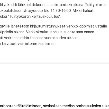
lityökortti lähikoulutukseen osallistumisen aikana. Tulityökortin
yökoulutuksen yhteydessä klo 11:30-16:00. Mikäli haluat
puksi "Tulityökortin kertauskoulutus".
tuville lähetetään kirjautumistunnukset verkko-oppimisalustalle
rkipäivän aikana. Verkkokoulutusosuus suoritetaan ennen
sti verkossa mihin tahansa vuorokauden aikaan.
tarvitset vain internet-selaimen.
ssä
s)
inosten räätälöimiseen, sosiaalisen median ominaisuuksien tuk
lityökortti on voimassa Norjassa, Ruotsissa ja Tanskassa.