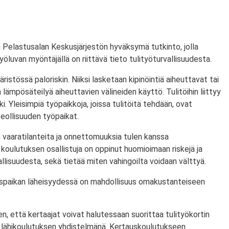
 Pelastusalan Keskusjärjestön hyväksymä tutkinto, jolla
ityöluvan myöntäjällä on riittävä tieto tulityöturvallisuudesta.
ristössä paloriskin. Niiksi lasketaan kipinöintiä aiheuttavat tai
lämpösäteilyä aiheuttavien välineiden käyttö. Tulitöihin liittyy
i. Yleisimpiä työpaikkoja, joissa tulitöitä tehdään, ovat
eollisuuden työpaikat.
 vaaratilanteita ja onnettomuuksia tulen kanssa
koulutuksen osallistuja on oppinut huomioimaan riskejä ja
lisuudesta, sekä tietää miten vahingoilta voidaan välttyä.
utuspaikan läheisyydessä on mahdollisuus omakustanteiseen
n, että kertaajat voivat halutessaan suorittaa tulityökortin
 lähikoulutuksen yhdistelmänä. Kertauskoulutukseen