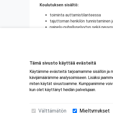
Koulutuksen sisältö:
toiminta auttamistilanteessa
tajuttoman henkilön tunnistaminen j
painelu-puhalluselvytys sekä neuvov
ensiapu tukehtumassa olevalle henki
raajassa olevan suuren verenvuodo
sokki
tapaturmien ehkäisy
Kyseessä on etäkoulutus
. Koulutus tap
Tämä sivusto käyttää evästeitä
koulutukseen selaimen kautta joko tietokon
Käytämme evästeitä tarjoamamme sisällön ja ma
tai mobiililaitteelle erikseen. Mikäli ha
kävijämäärämme analysoimiseen. Lisäksi jaamme 
Tarkemmat ohjeet lähetetään vahvistusvi
miten käytät sivustoamme. Kumppanimme voivat yhd
kun olet käyttänyt heidän palvelujaan.
Välttämätön
Mieltymykset
Suomen Ensiapukoulutus Oy / Valimotie 21 / 00