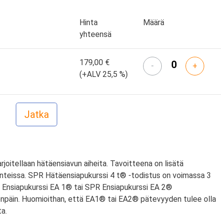
Hinta
Määrä
yhteensä
179,00 €
-
+
(+ALV 25,5 %)
arjoitellaan hätäensiavun aiheita. Tavoitteena on lisätä
nteissa. SPR Hätäensiapukurssi 4 t® -todistus on voimassa 3
PR Ensiapukurssi EA 1® tai SPR Ensiapukurssi EA 2®
npäin. Huomioithan, että EA1® tai EA2® pätevyyden tulee olla
a.