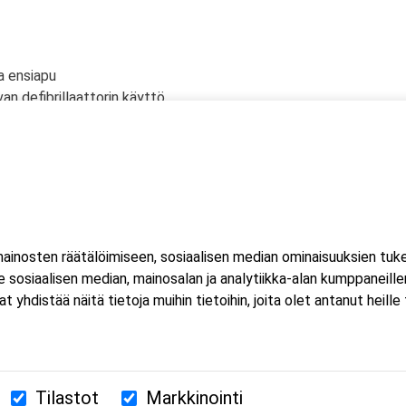
a ensiapu
an defibrillaattorin käyttö
lölle
n tyrehdyttäminen
ahtuu Microsoft Teams-sovelluksella. Voit osallistua
eella tai mobiililaitteella. Sovellusta ei tarvitse ladata koneell
inosten räätälöimiseen, sosiaalisen median ominaisuuksien tuk
luat ladata Teams-sovelluksen, löydät sen omasta sovelluskaupasta
sosiaalisen median, mainosalan ja analytiikka-alan kumppaneillem
estissä.
istää näitä tietoja muihin tietoihin, joita olet antanut heille ta
Tilastot
Markkinointi
380 Helsinki