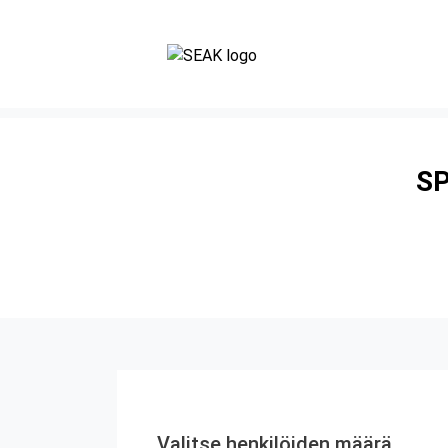
SP
Valitse henkilöiden määrä