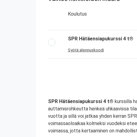
Koulutus
SPR Hätäensiapukurssi 4 t®
Syötä alennuskoodi
SPR Hätäensiapukurssi 4 t®
kurssilla h
auttamisrohkeutta henkeä uhkaavissa tila
vuotta ja sillä voi jatkaa yhden kerran S
voimassaoloaikaa kolmeksi vuodeksi etee
voimassa, jotta kertaaminen on mahdollist