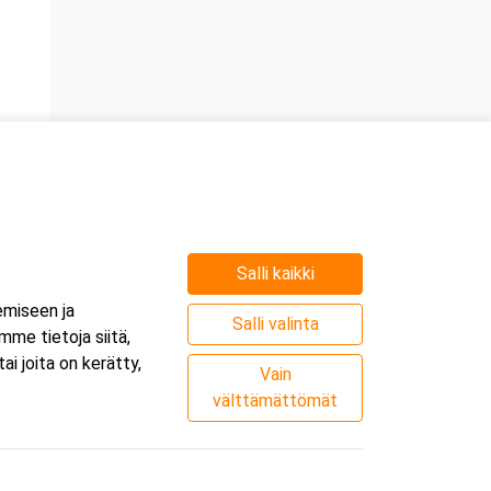
Salli kaikki
e
emiseen ja
.
Salli valinta
me tietoja siitä,
i joita on kerätty,
Vain
välttämättömät