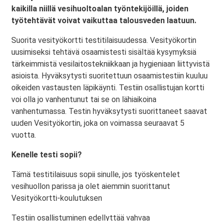
kaikilla niillä vesihuoltoalan työntekijöillä, joiden
työtehtävät voivat vaikuttaa talousveden laatuun.
Suorita vesityökortti testitilaisuudessa. Vesityökortin
uusimiseksi tehtävä osaamistesti sisältää kysymyksiä
tärkeimmistä vesilaitostekniikkaan ja hygieniaan liittyvistä
asioista. Hyväksytysti suoritettuun osaamistestiin kuuluu
oikeiden vastausten läpikäynti. Testiin osallistujan kortti
voi olla jo vanhentunut tai se on lähiaikoina
vanhentumassa. Testin hyväksytysti suorittaneet saavat
uuden Vesityökortin, joka on voimassa seuraavat 5
vuotta.
Kenelle testi sopii?
Tämä testitilaisuus sopii sinulle, jos työskentelet
vesihuollon parissa ja olet aiemmin suorittanut
Vesityökortti-koulutuksen
Testiin osallistuminen edellyttää vahvaa