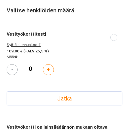
Valitse henkilöiden määrä
Vesityökorttitesti
Syötä alennuskoodi
109,00 €
(+ALV 25,5 %)
Määrä:
-
+
Vesityökortti on lainsäädännön mukaan oltava