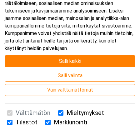
räätälöimiseen, sosiaalisen median ominaisuuksien
tukemiseen ja kävijämäärämme analysoimiseen. Lisäksi
jaamme sosiaalisen median, mainosalan ja analytiikka-alan
kumppaneillemme tietoja siitä, miten käytät sivustoamme.
Kumppanimme voivat yhdistää näitä tietoja muihin tietoihin,
joita olet antanut heille tai joita on kerätty, kun olet
Järjestäjä
käyttänyt heidän palvelujaan.
Salli kaikki
Salli valinta
Vain välttämättömät
Välttämätön
Mieltymykset
Tilastot
Markkinointi
Suomen Ensiapukoulutus Oy / Valimotie 21 / 00380 Helsinki
010 5251 260 /
kurssille@suomenensiapukoulutus.fi
Tietosuojaseloste ja evästeiden käyttö