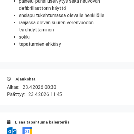
painelu-puhalluselvytys sekä neuvovan
defibrillaattorin käyttö
ensiapu tukehtumassa olevalle henkilölle
raajassa olevan suuren verenvuodon
tyrehdyttäminen
sokki
tapaturmien ehkäisy
Ajankohta
Alkaa:
23.4.2026 08:30
Päättyy:
23.4.2026 11:45
Lisää tapahtuma kalenteriisi