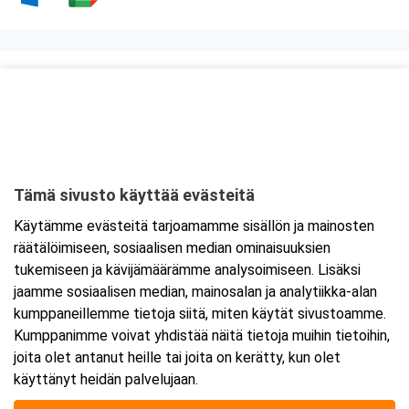
Kurssipaikka
ABC Kuninkaantie Pernaja
Vanhankyläntie 77
07740 Porvoo
Tämä sivusto käyttää evästeitä
Tarkempi kartta ja ajo-ohjeet
Käytämme evästeitä tarjoamamme sisällön ja mainosten
räätälöimiseen, sosiaalisen median ominaisuuksien
tukemiseen ja kävijämäärämme analysoimiseen. Lisäksi
jaamme sosiaalisen median, mainosalan ja analytiikka-alan
kumppaneillemme tietoja siitä, miten käytät sivustoamme.
Kumppanimme voivat yhdistää näitä tietoja muihin tietoihin,
joita olet antanut heille tai joita on kerätty, kun olet
käyttänyt heidän palvelujaan.