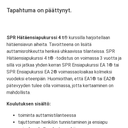
Tapahtuma on päättynyt.
SPR Hätäensiapukurssi 4 t®
kurssilla harjoitellaan
hätäensiavun aiheita. Tavoitteena on lisätä
auttamisrohkeutta henkeä uhkaavissa tilanteissa. SPR
Hätäensiapukurssi 4 t® -todistus on voimassa 3 vuotta ja
sillä voi jatkaa yhden kerran SPR Ensiapukurssi EA 1® tai
SPR Ensiapukurssi EA 2® voimassaoloaikaa kolmeksi
vuodeksi eteenpäin. Huomioithan, että EA1® tai EA2®
pätevyyden tulee olla voimassa, jotta kertaaminen on
mahdollista.
Koulutuksen sisältö:
toiminta auttamistilanteessa
tajuttoman henkilön tunnistaminen ja ensiapu