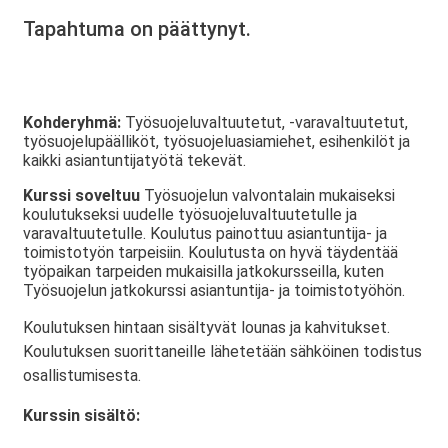
Tapahtuma on päättynyt.
Kohderyhmä:
Työsuojeluvaltuutetut, -varavaltuutetut,
työsuojelupäälliköt, työsuojeluasiamiehet, esihenkilöt ja
kaikki asiantuntijatyötä tekevät.
Kurssi soveltuu
Työsuojelun valvontalain mukaiseksi
koulutukseksi uudelle työsuojeluvaltuutetulle ja
varavaltuutetulle. Koulutus painottuu asiantuntija- ja
toimistotyön tarpeisiin. Koulutusta on hyvä täydentää
työpaikan tarpeiden mukaisilla jatkokursseilla, kuten
Työsuojelun jatkokurssi asiantuntija- ja toimistotyöhön.
Koulutuksen hintaan sisältyvät lounas ja kahvitukset.
Koulutuksen suorittaneille lähetetään sähköinen todistus
osallistumisesta.
Kurssin sisältö: