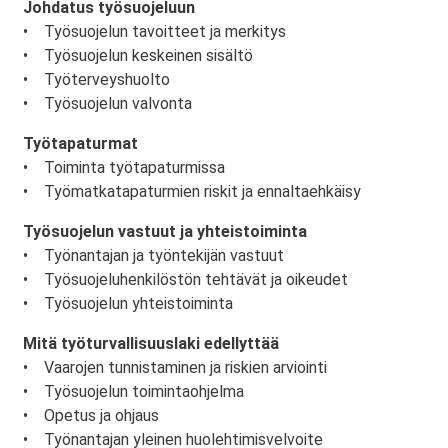
Johdatus työsuojeluun
• Työsuojelun tavoitteet ja merkitys
• Työsuojelun keskeinen sisältö
• Työterveyshuolto
• Työsuojelun valvonta
Työtapaturmat
• Toiminta työtapaturmissa
• Työmatkatapaturmien riskit ja ennaltaehkäisy
Työsuojelun vastuut ja yhteistoiminta
• Työnantajan ja työntekijän vastuut
• Työsuojeluhenkilöstön tehtävät ja oikeudet
• Työsuojelun yhteistoiminta
Mitä työturvallisuuslaki edellyttää
• Vaarojen tunnistaminen ja riskien arviointi
• Työsuojelun toimintaohjelma
• Opetus ja ohjaus
• Työnantajan yleinen huolehtimisvelvoite