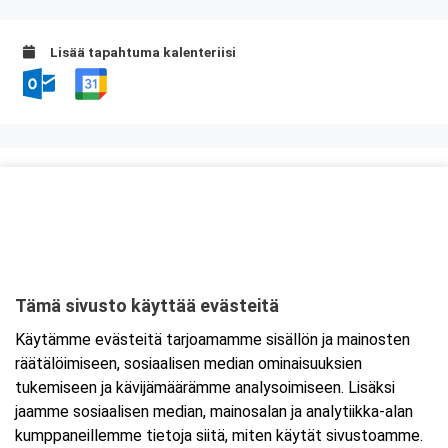
Lisää tapahtuma kalenteriisi
Kurssipaikka
Original Sokos Hotel Ilves
Hatanpään valtatie 1
33100 Tampere
Tämä sivusto käyttää evästeitä
Tarkempi kartta ja ajo-ohjeet
Käytämme evästeitä tarjoamamme sisällön ja mainosten
räätälöimiseen, sosiaalisen median ominaisuuksien
tukemiseen ja kävijämäärämme analysoimiseen. Lisäksi
jaamme sosiaalisen median, mainosalan ja analytiikka-alan
kumppaneillemme tietoja siitä, miten käytät sivustoamme.