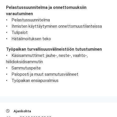
Pelastussuunnitelma ja onnettomuuksiin
varautuminen
• Pelastussuunnitelma
• Ihmisten käyttäytyminen onnettomuustilanteissa
• Tulipalot
• Hätäilmoituksen teko
Työpaikan turvallisuusvälineistöön tutustuminen
• Käsisammuttimet: jauhe-, neste-, vaahto-,
hiilidioksidisammutin
• Sammutuspeite
• Paloposti ja muut sammutusvälineet
• Työpaikan ensiapuvalmius
Ajankohta