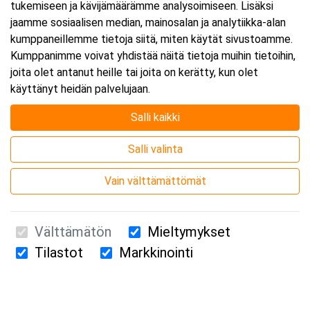
tukemiseen ja kävijämäärämme analysoimiseen. Lisäksi
jaamme sosiaalisen median, mainosalan ja analytiikka-alan
kumppaneillemme tietoja siitä, miten käytät sivustoamme.
Kumppanimme voivat yhdistää näitä tietoja muihin tietoihin,
joita olet antanut heille tai joita on kerätty, kun olet
käyttänyt heidän palvelujaan.
Salli kaikki
Salli valinta
Vain välttämättömät
Välttämätön
Mieltymykset
Tilastot
Markkinointi
Suomen Ensiapukoulutus Oy / Valimotie 21 / 00380 Helsinki
010 5251 260 /
kurssille@suomenensiapukoulutus.fi
Tietosuojaseloste ja evästeiden käyttö