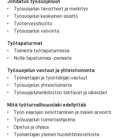
Johdatus työsuojeluun
• Työsuojelun tavoitteet ja merkitys
• Työsuojelun keskeinen sisältö
• Työterveyshuolto
• Työsuojelun valvonta
Työtapaturmat
• Toiminta työtapaturmissa
• Nolla tapaturmaa -periaate
Työsuojelun vastuut ja yhteistoiminta
• Työnantajan ja työntekijän vastuut
• Työsuojelun yhteistoiminta
• Työsuojeluhenkilöstön tehtävät ja oikeudet
Mitä työturvallisuuslaki edellyttää
• Työn vaarojen selvittäminen ja riskien arviointi
• Työsuojelun toimintaohjelma
• Opetus ja ohjaus
• Työnantajan yleinen huolehtimisvelvoite