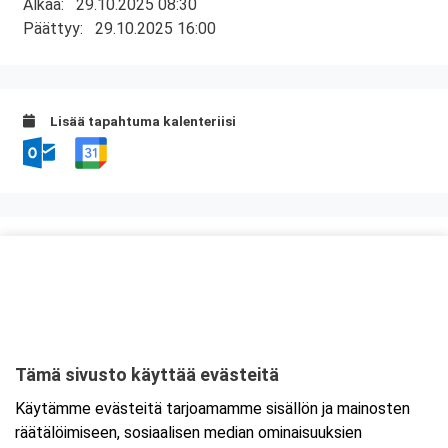
Alkaa:
29.10.2025 08:30
Päättyy:
29.10.2025 16:00
Lisää tapahtuma kalenteriisi
Kurssipaikka
Original Sokos Hotel Alexandra
Hannikaisenkatu 35
40100 Jyväskylä
Tämä sivusto käyttää evästeitä
Tarkempi kartta ja ajo-ohjeet
Käytämme evästeitä tarjoamamme sisällön ja mainosten
räätälöimiseen, sosiaalisen median ominaisuuksien