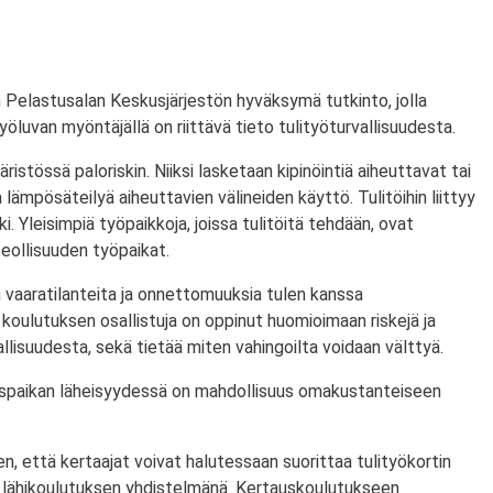
 Pelastusalan Keskusjärjestön hyväksymä tutkinto, jolla
ityöluvan myöntäjällä on riittävä tieto tulityöturvallisuudesta.
ristössä paloriskin. Niiksi lasketaan kipinöintiä aiheuttavat tai
lämpösäteilyä aiheuttavien välineiden käyttö. Tulitöihin liittyy
i. Yleisimpiä työpaikkoja, joissa tulitöitä tehdään, ovat
eollisuuden työpaikat.
 vaaratilanteita ja onnettomuuksia tulen kanssa
koulutuksen osallistuja on oppinut huomioimaan riskejä ja
lisuudesta, sekä tietää miten vahingoilta voidaan välttyä.
utuspaikan läheisyydessä on mahdollisuus omakustanteiseen
n, että kertaajat voivat halutessaan suorittaa tulityökortin
 lähikoulutuksen yhdistelmänä. Kertauskoulutukseen