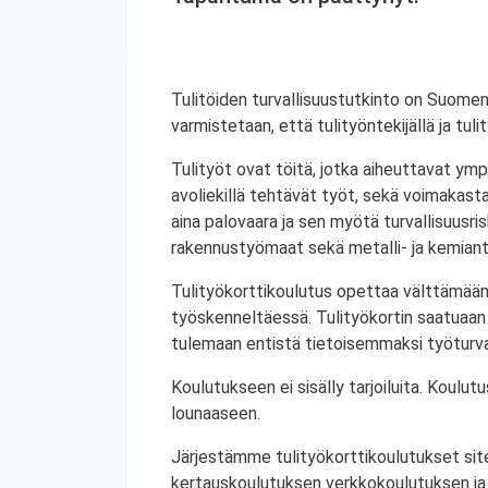
Tulitöiden turvallisuustutkinto on Suomen
varmistetaan, että tulityöntekijällä ja tul
Tulityöt ovat töitä, jotka aiheuttavat ympä
avoliekillä tehtävät työt, sekä voimakasta 
aina palovaara ja sen myötä turvallisuusrisk
rakennustyömaat sekä metalli- ja kemiant
Tulityökorttikoulutus opettaa välttämään
työskenneltäessä. Tulityökortin saatuaan 
tulemaan entistä tietoisemmaksi työturval
Koulutukseen ei sisälly tarjoiluita. Koul
lounaaseen.
Järjestämme tulityökorttikoulutukset site
kertauskoulutuksen verkkokoulutuksen ja