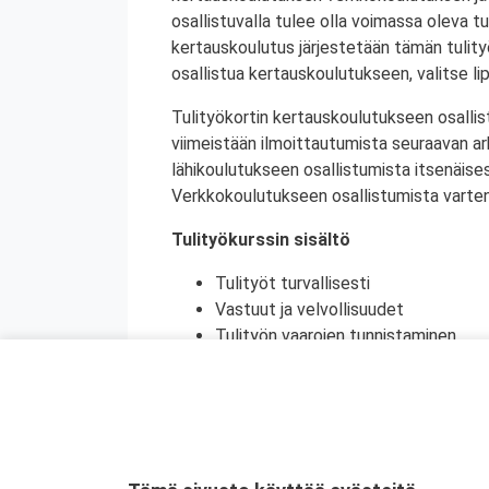
osallistuvalla tulee olla voimassa oleva tu
kertauskoulutus järjestetään tämän tulit
osallistua kertauskoulutukseen, valitse li
Tulityökortin kertauskoulutukseen osallis
viimeistään ilmoittautumista seuraavan a
lähikoulutukseen osallistumista itsenäise
Verkkokoulutukseen osallistumista varten 
Tulityökurssin sisältö
Tulityöt turvallisesti
Vastuut ja velvollisuudet
Tulityön vaarojen tunnistaminen
Turvatoimet eri toimintaympäristöi
Toiminta onnettomuustilanteessa
Käytännön harjoittelu (alkusammutu
Kurssikoe
Tulityökortti on voimassa viisi vuotta. Tu