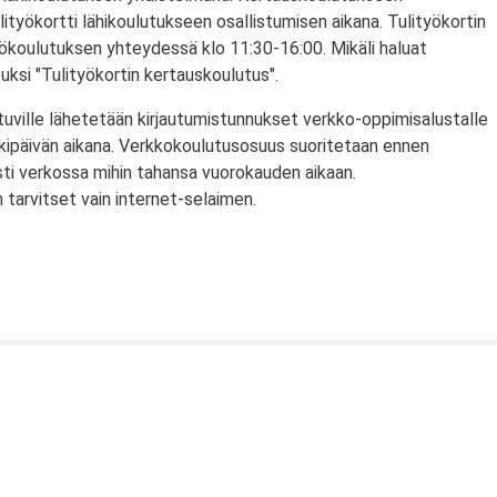
lityökortti lähikoulutukseen osallistumisen aikana. Tulityökortin
yökoulutuksen yhteydessä klo 11:30-16:00. Mikäli haluat
puksi "Tulityökortin kertauskoulutus".
tuville lähetetään kirjautumistunnukset verkko-oppimisalustalle
rkipäivän aikana. Verkkokoulutusosuus suoritetaan ennen
sti verkossa mihin tahansa vuorokauden aikaan.
tarvitset vain internet-selaimen.
ssä
s)
lityökortti on voimassa Suomen lisäksi myös Norjassa ja