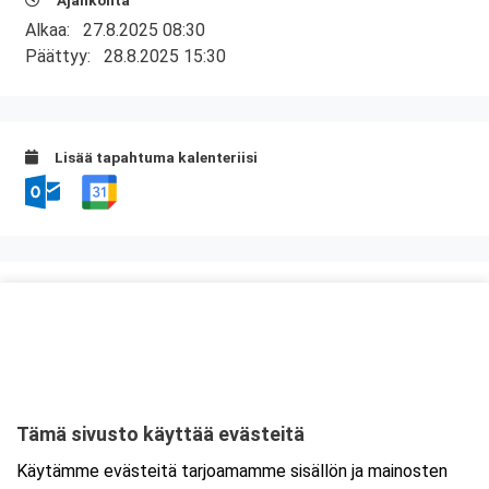
Ajankohta
Alkaa:
27.8.2025 08:30
Päättyy:
28.8.2025 15:30
Lisää tapahtuma kalenteriisi
Kurssipaikka
ABC Palokka
Palokanorsi 10
40270 Jyväskylä
Tämä sivusto käyttää evästeitä
Tarkempi kartta ja ajo-ohjeet
Käytämme evästeitä tarjoamamme sisällön ja mainosten