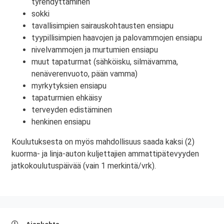
tyrehdyttäminen
sokki
tavallisimpien sairauskohtausten ensiapu
tyypillisimpien haavojen ja palovammojen ensiapu
nivelvammojen ja murtumien ensiapu
muut tapaturmat (sähköisku, silmävamma,
nenäverenvuoto, pään vamma)
myrkytyksien ensiapu
tapaturmien ehkäisy
terveyden edistäminen
henkinen ensiapu
Koulutuksesta on myös mahdollisuus saada kaksi (2)
kuorma- ja linja-auton kuljettajien ammattipätevyyden
jatkokoulutuspäivää (vain 1 merkintä/vrk).