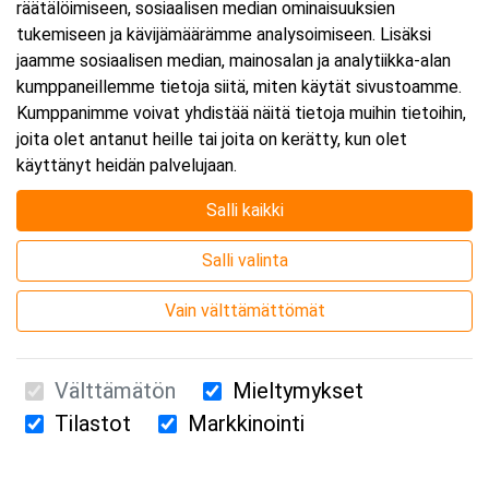
räätälöimiseen, sosiaalisen median ominaisuuksien
tukemiseen ja kävijämäärämme analysoimiseen. Lisäksi
jaamme sosiaalisen median, mainosalan ja analytiikka-alan
kumppaneillemme tietoja siitä, miten käytät sivustoamme.
Kumppanimme voivat yhdistää näitä tietoja muihin tietoihin,
joita olet antanut heille tai joita on kerätty, kun olet
käyttänyt heidän palvelujaan.
Salli kaikki
Salli valinta
Vain välttämättömät
Välttämätön
Mieltymykset
Tilastot
Markkinointi
Suomen Ensiapukoulutus Oy / Valimotie 21 / 00380 Helsinki
010 5251 260 /
kurssille@suomenensiapukoulutus.fi
Tietosuojaseloste ja evästeiden käyttö