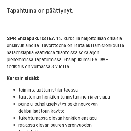
Tapahtuma on päättynyt.
SPR Ensiapukurssi EA 1®
kurssilla harjoitellaan erilaisia
ensiavun aiheita. Tavoitteena on lisätä auttamisrohkeutta
hätäensiapua vaativissa tilanteissa sekä arjen
pienemmissä tapaturmissa. Ensiapukurssi EA 1® -
todistus on voimassa 3 vuotta.
Kurssin sisältö
toiminta auttamistilanteessa
tajuttoman henkilön tunnistaminen ja ensiapu
painelu-puhalluselvytys sekä neuvovan
defibrillaattorin käyttö
tukehtumassa olevan henkilön ensiapu
raajassa olevan suuren verenvuodon