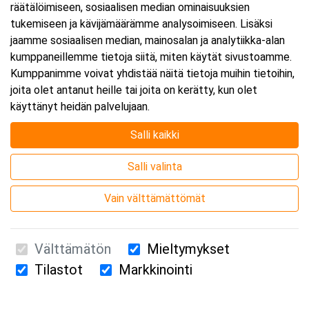
räätälöimiseen, sosiaalisen median ominaisuuksien
tukemiseen ja kävijämäärämme analysoimiseen. Lisäksi
jaamme sosiaalisen median, mainosalan ja analytiikka-alan
kumppaneillemme tietoja siitä, miten käytät sivustoamme.
Kumppanimme voivat yhdistää näitä tietoja muihin tietoihin,
joita olet antanut heille tai joita on kerätty, kun olet
Järjestäjä
käyttänyt heidän palvelujaan.
Salli kaikki
Salli valinta
Vain välttämättömät
Välttämätön
Mieltymykset
Tilastot
Markkinointi
Suomen Ensiapukoulutus Oy / Valimotie 21 / 00380 Helsinki
010 5251 260 /
kurssille@suomenensiapukoulutus.fi
Tietosuojaseloste ja evästeiden käyttö