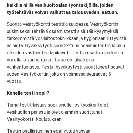
kaikilla niillä vesihuoltoalan työntekijöillä, joiden
työtehtävät voivat vaikuttaa talousveden laatuun.
Suorita vesityökortti testitilaisuudessa. Vesityökortin
uusimiseksi tehtävä osaamistesti sisältää kysymyksiä
tärkeimmistä vesilaitostekniikkaan ja hygieniaan liittyvistä
asioista. Hyväksytysti suoritettuun osaamistestiin kuuluu
oikeiden vastausten läpikäynti. Testiin osallistujan kortti
voi olla jo vanhentunut tai se on lähiaikoina
vanhentumassa. Testin hyväksytysti suorittaneet saavat
uuden Vesityökortin, joka on voimassa seuraavat 5
vuotta.
Kenelle testi sopii?
Tämä testitilaisuus sopii sinulle, jos työskentelet
vesihuollon parissa ja olet aiemmin suorittanut
Vesityökortti-koulutuksen
Testiin osallistuminen edellyttää vahvaa