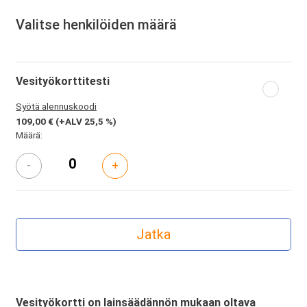
Valitse henkilöiden määrä
Vesityökorttitesti
Syötä alennuskoodi
109,00 €
(+ALV 25,5 %)
Määrä:
-
+
Vesityökortti on lainsäädännön mukaan oltava