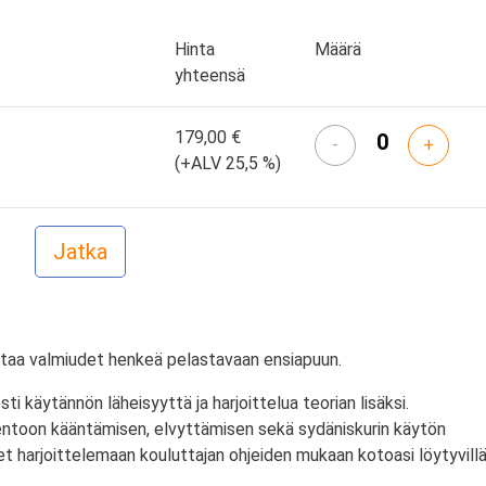
Hinta
Määrä
yhteensä
179,00 €
-
+
(+ALV 25,5 %)
taa valmiudet henkeä pelastavaan ensiapuun.
i käytännön läheisyyttä ja harjoittelua teorian lisäksi.
ntoon kääntämisen, elvyttämisen sekä sydäniskurin käytön
t harjoittelemaan kouluttajan ohjeiden mukaan kotoasi löytyvill