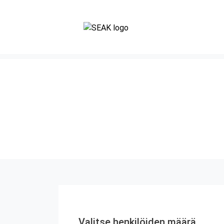
Valitse henkilöiden määrä