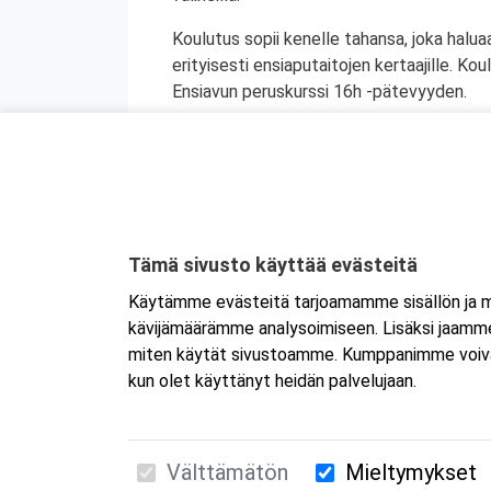
Koulutus sopii kenelle tahansa, joka halua
erityisesti ensiaputaitojen kertaajille. K
Ensiavun peruskurssi 16h -pätevyyden.
Koulutuksesta myönnetään ensiapukortti,
Koulutuksen sisältö:
• Toiminta auttamis- tai onnettomuustila
• Tajuttoman henkilön ensiapu
• Peruselvytys
Tämä sivusto käyttää evästeitä
• Defibrillaattorin käyttö
Käytämme evästeitä tarjoamamme sisällön ja ma
• Vierasesine hengitysteissä: aikuinen, laps
kävijämäärämme analysoimiseen. Lisäksi jaamme 
• Verenkierron häiriötila (sokki)
miten käytät sivustoamme. Kumppanimme voivat yhd
kun olet käyttänyt heidän palvelujaan.
Välttämätön
Mieltymykset
Suomen Ensiapukoulutus Oy / Valimotie 21 / 00