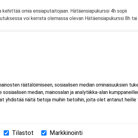
a kehittää omia ensiaputaitojaan. Hätäensiapukurssi 4h sopii
oulutuksessa voi kerrata olemassa olevan Hätäensiapukurssi 8h tai
 joka on voimassa kolme vuotta.
nteessa
inosten räätälöimiseen, sosiaalisen median ominaisuuksien tuk
i ja vauva
sosiaalisen median, mainosalan ja analytiikka-alan kumppaneillem
istää näitä tietoja muihin tietoihin, joita olet antanut heille ta
Tilastot
Markkinointi
380 Helsinki