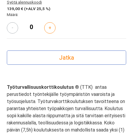
Syötä alennuskoodi
139,00 €
(+ALV 25,5 %)
Määrä:
-
+
Työturvallisuuskorttikoulutus
® (TTK) antaa
perustiedot työntekijälle työympäristön vaaroista ja
työsuojelusta. Työturvakorttikoulutuksen tavoitteena on
parantaa yhteisten työpaikkojen turvallisuutta. Koulutus
sopii kaikille alasta riippumatta ja sitä tarvitaan erityisesti
rakennusalalla, teollisuudessa ja logistiikkassa. Koko
päivän (7,5h) koulutuksesta on mahdollista saada yksi (1)