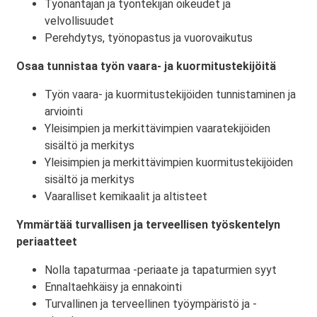
Työnantajan ja työntekijän oikeudet ja
velvollisuudet
Perehdytys, työnopastus ja vuorovaikutus
Osaa tunnistaa työn vaara- ja kuormitustekijöitä
Työn vaara- ja kuormitustekijöiden tunnistaminen ja
arviointi
Yleisimpien ja merkittävimpien vaaratekijöiden
sisältö ja merkitys
Yleisimpien ja merkittävimpien kuormitustekijöiden
sisältö ja merkitys
Vaaralliset kemikaalit ja altisteet
Ymmärtää turvallisen ja terveellisen työskentelyn
periaatteet
Nolla tapaturmaa -periaate ja tapaturmien syyt
Ennaltaehkäisy ja ennakointi
Turvallinen ja terveellinen työympäristö ja -