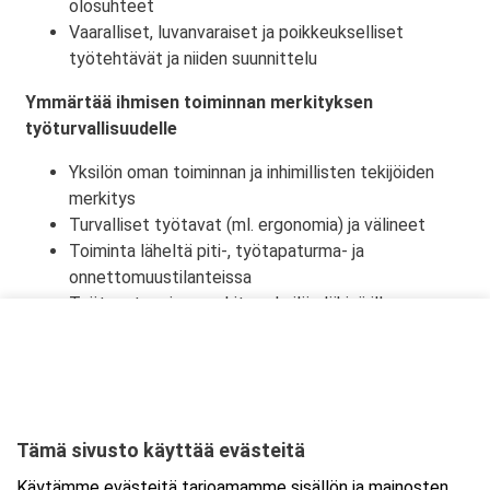
olosuhteet
Vaaralliset, luvanvaraiset ja poikkeukselliset
työtehtävät ja niiden suunnittelu
Ymmärtää ihmisen toiminnan merkityksen
työturvallisuudelle
Yksilön oman toiminnan ja inhimillisten tekijöiden
merkitys
Turvalliset työtavat (ml. ergonomia) ja välineet
Toiminta läheltä piti-, työtapaturma- ja
onnettomuustilanteissa
Työtapaturmien merkitys yksilön lähipiirille,
työyhteisölle ja yhteiskunnalle
Tämä sivusto käyttää evästeitä
Ajankohta
Käytämme evästeitä tarjoamamme sisällön ja mainosten
Alkaa:
8.10.2026 08:30