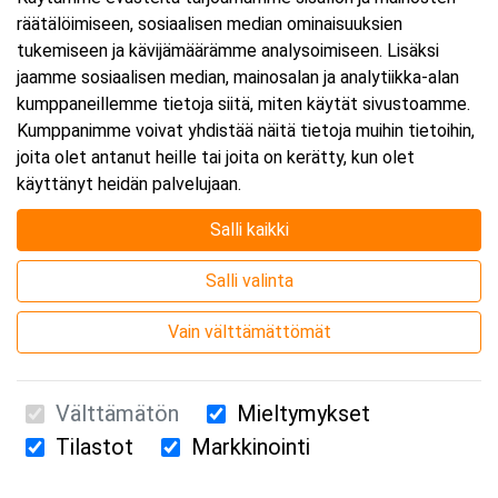
räätälöimiseen, sosiaalisen median ominaisuuksien
Päättyy:
8.10.2026 16:00
tukemiseen ja kävijämäärämme analysoimiseen. Lisäksi
jaamme sosiaalisen median, mainosalan ja analytiikka-alan
kumppaneillemme tietoja siitä, miten käytät sivustoamme.
Lisää tapahtuma kalenteriisi
Kumppanimme voivat yhdistää näitä tietoja muihin tietoihin,
joita olet antanut heille tai joita on kerätty, kun olet
käyttänyt heidän palvelujaan.
Salli kaikki
Kurssipaikka
Salli valinta
Webinaari
Vain välttämättömät
Välttämätön
Mieltymykset
Tilastot
Markkinointi
Suomen Ensiapukoulutus Oy / Valimotie 21 / 00380 Helsinki
010 5251 260 /
kurssille@suomenensiapukoulutus.fi