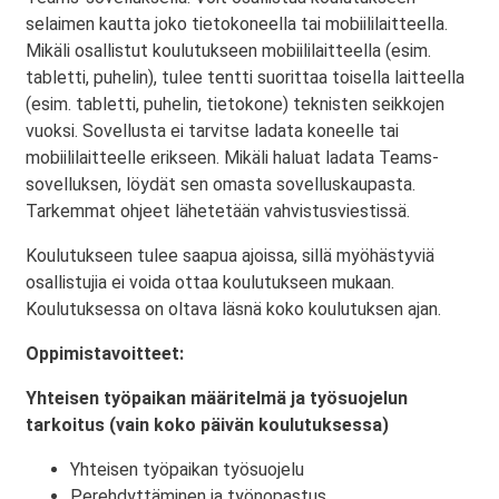
selaimen kautta joko tietokoneella tai mobiililaitteella.
Mikäli osallistut koulutukseen mobiililaitteella (esim.
tabletti, puhelin), tulee tentti suorittaa toisella laitteella
(esim. tabletti, puhelin, tietokone) teknisten seikkojen
vuoksi. Sovellusta ei tarvitse ladata koneelle tai
mobiililaitteelle erikseen. Mikäli haluat ladata Teams-
sovelluksen, löydät sen omasta sovelluskaupasta.
Tarkemmat ohjeet lähetetään vahvistusviestissä.
Koulutukseen tulee saapua ajoissa, sillä myöhästyviä
osallistujia ei voida ottaa koulutukseen mukaan.
Koulutuksessa on oltava läsnä koko koulutuksen ajan.
Oppimistavoitteet:
Yhteisen työpaikan määritelmä ja työsuojelun
tarkoitus (vain koko päivän koulutuksessa)
Yhteisen työpaikan työsuojelu
Perehdyttäminen ja työnopastus