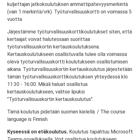
kuljettajan jatkokoulutuksen ammattipätevyysmerkintä
(vain 1 merkintä/vrk). Työturvallisuuskortti on voimassa 5
vuotta.
Järjestämme työturvallisuuskorttikoulutukset siten, että
kertaajat voivat halutessaan suorittaa
työturvallisuuskortin kertauskoulutuksena.
Kertauskoulutukseen osallistuvalla tulee olla voimassa
oleva työturvallisuuskortti koulutukseen osallistumisen
aikana. Työturvallisuuskortin kertauskoulutus järjestetään
tämän työturvallisuuskorttikoulutuksen yhteydessä klo
11:30 - 16:00. Mikäli haluat osallistua
kertauskoulutukseen, valitse lipuksi
"Työturvallisuuskortin kertauskoulutus".
Tämä koulutus pidetään suomen kielellä. / The course
language is Finnish.
Kyseessä on etäkoulutus.
Koulutus tapahtuu Microsoft
Teams-sovelluksella. Voit osallistua koulutukseen