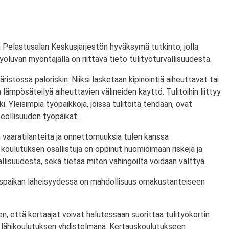
 Pelastusalan Keskusjärjestön hyväksymä tutkinto, jolla
ityöluvan myöntäjällä on riittävä tieto tulityöturvallisuudesta.
ristössä paloriskin. Niiksi lasketaan kipinöintiä aiheuttavat tai
lämpösäteilyä aiheuttavien välineiden käyttö. Tulitöihin liittyy
i. Yleisimpiä työpaikkoja, joissa tulitöitä tehdään, ovat
eollisuuden työpaikat.
 vaaratilanteita ja onnettomuuksia tulen kanssa
koulutuksen osallistuja on oppinut huomioimaan riskejä ja
lisuudesta, sekä tietää miten vahingoilta voidaan välttyä.
utuspaikan läheisyydessä on mahdollisuus omakustanteiseen
n, että kertaajat voivat halutessaan suorittaa tulityökortin
 lähikoulutuksen yhdistelmänä. Kertauskoulutukseen