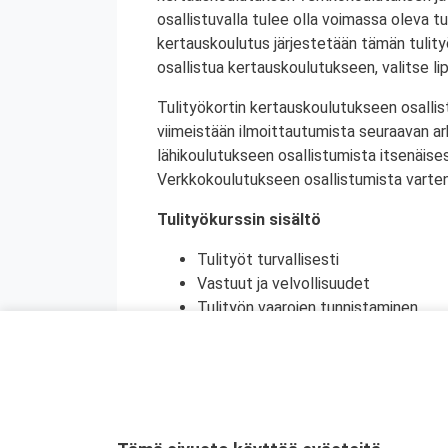
osallistuvalla tulee olla voimassa oleva tu
kertauskoulutus järjestetään tämän tulit
osallistua kertauskoulutukseen, valitse li
Tulityökortin kertauskoulutukseen osallis
viimeistään ilmoittautumista seuraavan a
lähikoulutukseen osallistumista itsenäise
Verkkokoulutukseen osallistumista varten 
Tulityökurssin sisältö
Tulityöt turvallisesti
Vastuut ja velvollisuudet
Tulityön vaarojen tunnistaminen
Turvatoimet eri toimintaympäristöi
Toiminta onnettomuustilanteessa
Käytännön harjoittelu (alkusammutu
Kurssikoe
Tulityökortti on voimassa viisi vuotta. Tu