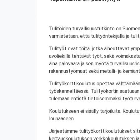
Tulitöiden turvallisuustutkinto on Suomen
varmistetaan, että tulityöntekijällä ja tul
Tulityöt ovat töitä, jotka aiheuttavat ympä
avoliekillä tehtävät työt, sekä voimakasta 
aina palovaara ja sen myötä turvallisuusrisk
rakennustyömaat sekä metalli- ja kemiant
Tulityökorttikoulutus opettaa välttämään
työskenneltäessä. Tulityökortin saatuaan 
tulemaan entistä tietoisemmaksi työturval
Koulutukseen ei sisälly tarjoiluita. Koul
lounaaseen.
Järjestämme tulityökorttikoulutukset site
kertauskoulutuksen verkkokoulutuksen ja