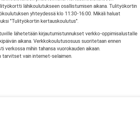
lityökortti lähikoulutukseen osallistumisen aikana. Tulityökortin
yökoulutuksen yhteydessä klo 11:30-16:00. Mikäli haluat
puksi "Tulityökortin kertauskoulutus".
tuville lähetetään kirjautumistunnukset verkko-oppimisalustalle
rkipäivän aikana. Verkkokoulutusosuus suoritetaan ennen
sti verkossa mihin tahansa vuorokauden aikaan.
tarvitset vain internet-selaimen.
ssä
s)
lityökortti on voimassa Suomen lisäksi myös Norjassa ja