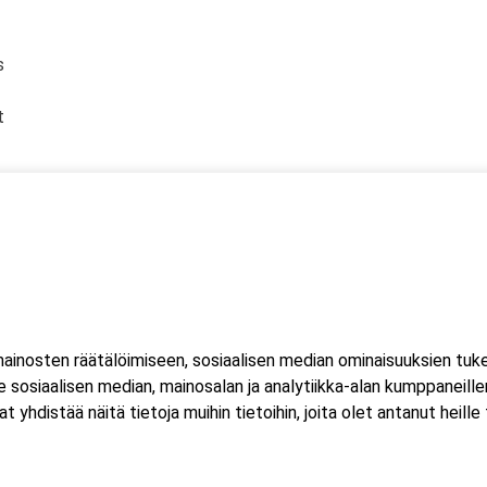
​
​
än vammat​
mat) ja alilämpöisyys​
ahtuu Microsoft Teams-sovelluksella. Voit osallistua
eella tai mobiililaitteella. Sovellusta ei tarvitse ladata koneell
inosten räätälöimiseen, sosiaalisen median ominaisuuksien tuk
luat ladata Teams-sovelluksen, löydät sen omasta sovelluskaupasta
sosiaalisen median, mainosalan ja analytiikka-alan kumppaneillem
estissä.
istää näitä tietoja muihin tietoihin, joita olet antanut heille ta