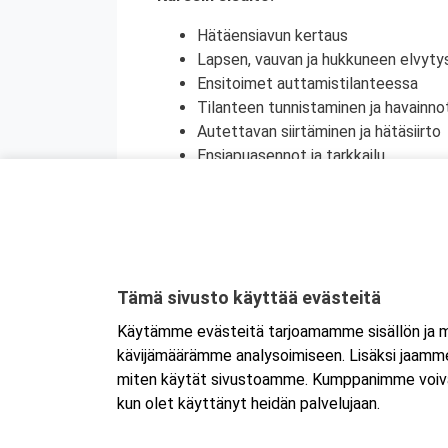
Hätäensiavun kertaus​
Lapsen, vauvan ja hukkuneen elvytys
Ensitoimet auttamistilanteessa​
Tilanteen tunnistaminen ja havainnot
Autettavan siirtäminen ja hätäsiirto
Ensiapuasennot ja tarkkailu​
Murtumat ja selkärankavammat, pä
Kylmän aiheuttamat vammat (paleltu
Lämmön aiheuttamat sairastumiset​
Henkinen ensiapu​
Kyseessä on etäkoulutus
. Koulutus tap
Tämä sivusto käyttää evästeitä
koulutukseen selaimen kautta joko tietokon
Käytämme evästeitä tarjoamamme sisällön ja ma
tai mobiililaitteelle erikseen. Mikäli ha
kävijämäärämme analysoimiseen. Lisäksi jaamme 
Tarkemmat ohjeet lähetetään vahvistusvi
miten käytät sivustoamme. Kumppanimme voivat yhd
kun olet käyttänyt heidän palvelujaan.