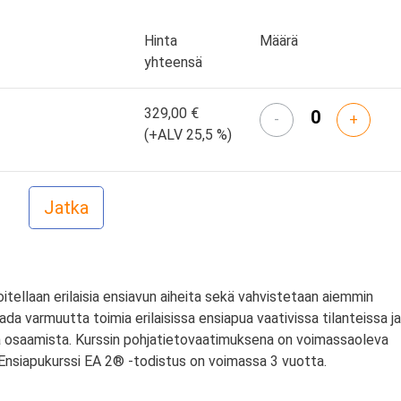
Hinta
Määrä
yhteensä
329,00 €
-
+
(+ALV 25,5 %)
oitellaan erilaisia ensiavun aiheita sekä vahvistetaan aiemmin
ada varmuutta toimia erilaisissa ensiapua vaativissa tilanteissa ja
sta osaamista. Kurssin pohjatietovaatimuksena on voimassaoleva
Ensiapukurssi EA 2® -todistus on voimassa 3 vuotta.