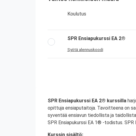
Koulutus
SPR Ensiapukurssi EA 2®
Syötä alennuskoodi
SPR Ensiapukurssi EA 2® kurssilla
harj
opittuja ensiaputaitoja. Tavoitteena on sa
syventää ensiavun tiedollista ja taidolli
SPR Ensiapukurssi EA 1® -todistus. SPR 
Kurssin sisältö: