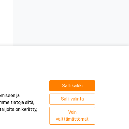
Salli kaikki
e
emiseen ja
.
Salli valinta
me tietoja siitä,
i joita on kerätty,
Vain
välttämättömät