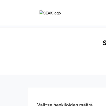
S
Valitse henkilöiden määrä