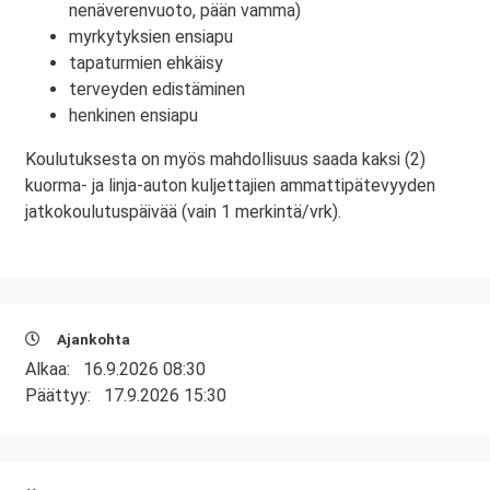
nenäverenvuoto, pään vamma)
myrkytyksien ensiapu
tapaturmien ehkäisy
terveyden edistäminen
henkinen ensiapu
Koulutuksesta on myös mahdollisuus saada kaksi (2)
kuorma- ja linja-auton kuljettajien ammattipätevyyden
jatkokoulutuspäivää (vain 1 merkintä/vrk).
Ajankohta
Alkaa:
16.9.2026 08:30
Päättyy:
17.9.2026 15:30