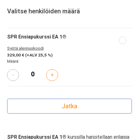
Valitse henkilöiden määrä
SPR Ensiapukurssi EA 1®
Syötä alennuskoodi
329,00 €
(+ALV 25,5 %)
Määrä:
-
+
SPR Ensiapukurssi EA 1®
kurssilla harjoitellaan erilaisia