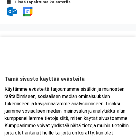
Lisää tapahtuma kalenteriisi
Kurssipaikka
Ravintola Kokkipoika
Antti Possin Kuja 1
33400 Tampere
Tämä sivusto käyttää evästeitä
Tarkempi kartta ja ajo-ohjeet
Käytämme evästeitä tarjoamamme sisällön ja mainosten
räätälöimiseen, sosiaalisen median ominaisuuksien
tukemiseen ja kävijämäärämme analysoimiseen. Lisäksi
jaamme sosiaalisen median, mainosalan ja analytiikka-alan
kumppaneillemme tietoja siitä, miten käytät sivustoamme.
Kumppanimme voivat yhdistää näitä tietoja muihin tietoihin,
joita olet antanut heille tai joita on kerätty, kun olet