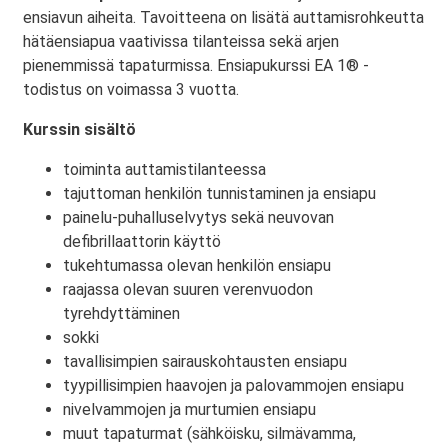
ensiavun aiheita. Tavoitteena on lisätä auttamisrohkeutta
hätäensiapua vaativissa tilanteissa sekä arjen
pienemmissä tapaturmissa. Ensiapukurssi EA 1® -
todistus on voimassa 3 vuotta.
Kurssin sisältö
toiminta auttamistilanteessa
tajuttoman henkilön tunnistaminen ja ensiapu
painelu-puhalluselvytys sekä neuvovan
defibrillaattorin käyttö
tukehtumassa olevan henkilön ensiapu
raajassa olevan suuren verenvuodon
tyrehdyttäminen
sokki
tavallisimpien sairauskohtausten ensiapu
tyypillisimpien haavojen ja palovammojen ensiapu
nivelvammojen ja murtumien ensiapu
muut tapaturmat (sähköisku, silmävamma,