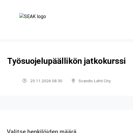
Työsuojelupäällikön jatkokurssi
25.11.2026 08:30
Scandic Lahti City
Valitse henkilöiden määrä