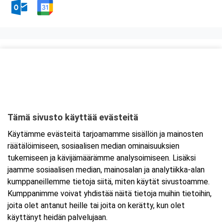
Kurssipaikka
Scandic Lahti City
Kauppakatu 10
15140 Lahti
Tämä sivusto käyttää evästeitä
Tarkempi kartta ja ajo-ohjeet
Käytämme evästeitä tarjoamamme sisällön ja mainosten
räätälöimiseen, sosiaalisen median ominaisuuksien
tukemiseen ja kävijämäärämme analysoimiseen. Lisäksi
jaamme sosiaalisen median, mainosalan ja analytiikka-alan
kumppaneillemme tietoja siitä, miten käytät sivustoamme.
Kumppanimme voivat yhdistää näitä tietoja muihin tietoihin,
joita olet antanut heille tai joita on kerätty, kun olet
käyttänyt heidän palvelujaan.