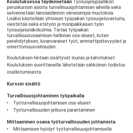
Koulutuksessa täydennetään
Työsuojelupäällikön
peruskurssin asioita turvallisuusjohtamisen aiheilla sekä
selvennetään lainsäädännön viimeisimpiä muutoksia.
Lisäksi käsitellään yhteisen työpaikan työsuojeluvastuita,
viestintää sekä etätyön ja monipaikkaisen työn
työsuojelunäkökulmia. Tietää työpaikan
turvallisuusosaamisen hallinnan osa-alueet, kuten
perehdytyksen, luvanvaraiset työt, ammattipätevyydet ja
onnettomuusvalmiuden.
Koulutuksen hintaan sisältyvät lounas ja kahvitukset.
Koulutuksen suorittaneille lähetetään sähköinen todistus
osallistumisesta.
Kurssin sisältö
:
Turvallisuusjohtaminen työpaikalla
• Työturvallisuusjohtamisen osa-alueet
• Työturvallisuuden jatkuva parantaminen
Mittaaminen osana työturvallisuuden johtamista
• Mittaamisen hyödyt työturvallisuusjohtamiselle