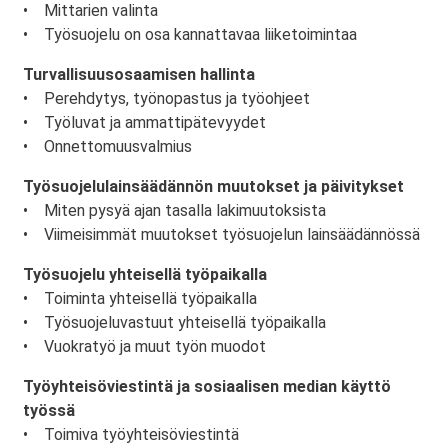
• Mittarien valinta
• Työsuojelu on osa kannattavaa liiketoimintaa
Turvallisuusosaamisen hallinta
• Perehdytys, työnopastus ja työohjeet
• Työluvat ja ammattipätevyydet
• Onnettomuusvalmius
Työsuojelulainsäädännön muutokset ja päivitykset
• Miten pysyä ajan tasalla lakimuutoksista
• Viimeisimmät muutokset työsuojelun lainsäädännössä
Työsuojelu yhteisellä työpaikalla
• Toiminta yhteisellä työpaikalla
• Työsuojeluvastuut yhteisellä työpaikalla
• Vuokratyö ja muut työn muodot
Työyhteisöviestintä ja sosiaalisen median käyttö
työssä
• Toimiva työyhteisöviestintä