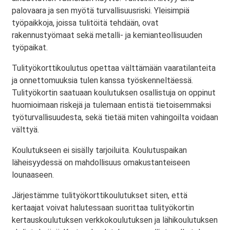
palovaara ja sen myötä turvallisuusriski. Yleisimpiä
työpaikkoja, joissa tulitöitä tehdään, ovat
rakennustyömaat sekä metalli- ja kemianteollisuuden
työpaikat.
Tulityökorttikoulutus opettaa välttämään vaaratilanteita
ja onnettomuuksia tulen kanssa työskenneltäessä.
Tulityökortin saatuaan koulutuksen osallistuja on oppinut
huomioimaan riskejä ja tulemaan entistä tietoisemmaksi
työturvallisuudesta, sekä tietää miten vahingoilta voidaan
välttyä.
Koulutukseen ei sisälly tarjoiluita. Koulutuspaikan
läheisyydessä on mahdollisuus omakustanteiseen
lounaaseen.
Järjestämme tulityökorttikoulutukset siten, että
kertaajat voivat halutessaan suorittaa tulityökortin
kertauskoulutuksen verkkokoulutuksen ja lähikoulutuksen