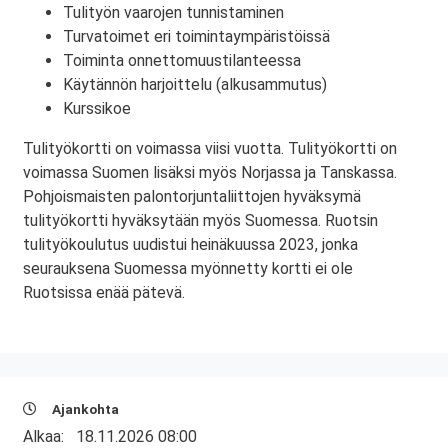
Tulityön vaarojen tunnistaminen
Turvatoimet eri toimintaympäristöissä
Toiminta onnettomuustilanteessa
Käytännön harjoittelu (alkusammutus)
Kurssikoe
Tulityökortti on voimassa viisi vuotta. Tulityökortti on
voimassa Suomen lisäksi myös Norjassa ja Tanskassa.
Pohjoismaisten palontorjuntaliittojen hyväksymä
tulityökortti hyväksytään myös Suomessa. Ruotsin
tulityökoulutus uudistui heinäkuussa 2023, jonka
seurauksena Suomessa myönnetty kortti ei ole
Ruotsissa enää pätevä.
Ajankohta
Alkaa:
18.11.2026 08:00