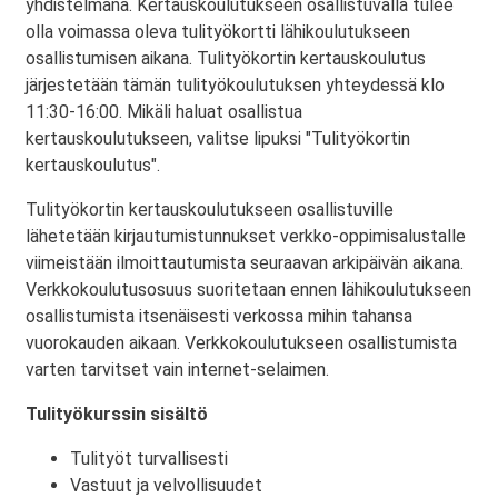
yhdistelmänä. Kertauskoulutukseen osallistuvalla tulee
olla voimassa oleva tulityökortti lähikoulutukseen
osallistumisen aikana. Tulityökortin kertauskoulutus
järjestetään tämän tulityökoulutuksen yhteydessä klo
11:30-16:00. Mikäli haluat osallistua
kertauskoulutukseen, valitse lipuksi "Tulityökortin
kertauskoulutus".
Tulityökortin kertauskoulutukseen osallistuville
lähetetään kirjautumistunnukset verkko-oppimisalustalle
viimeistään ilmoittautumista seuraavan arkipäivän aikana.
Verkkokoulutusosuus suoritetaan ennen lähikoulutukseen
osallistumista itsenäisesti verkossa mihin tahansa
vuorokauden aikaan. Verkkokoulutukseen osallistumista
varten tarvitset vain internet-selaimen.
Tulityökurssin sisältö
Tulityöt turvallisesti
Vastuut ja velvollisuudet