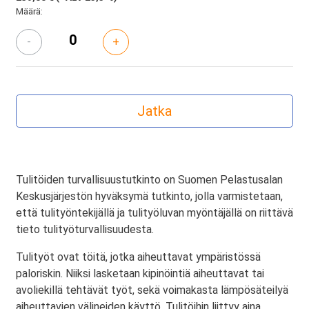
Määrä:
-
+
Tulitöiden turvallisuustutkinto on Suomen Pelastusalan
Keskusjärjestön hyväksymä tutkinto, jolla varmistetaan,
että tulityöntekijällä ja tulityöluvan myöntäjällä on riittävä
tieto tulityöturvallisuudesta.
Tulityöt ovat töitä, jotka aiheuttavat ympäristössä
paloriskin. Niiksi lasketaan kipinöintiä aiheuttavat tai
avoliekillä tehtävät työt, sekä voimakasta lämpösäteilyä
aiheuttavien välineiden käyttö. Tulitöihin liittyy aina