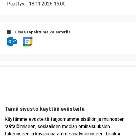
Päättyy:
18.11.2026 16:00
Lisää tapahtuma kalenteriisi
Kurssipaikka
Fast Oy
Kiilletie 1
90620 Oulu
Tämä sivusto käyttää evästeitä
Tarkempi kartta ja ajo-ohjeet
Käytämme evästeitä tarjoamamme sisällön ja mainosten
räätälöimiseen, sosiaalisen median ominaisuuksien
tukemiseen ja kävijämäärämme analysoimiseen. Lisäksi