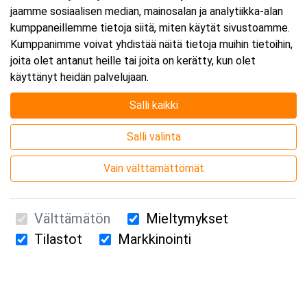
jaamme sosiaalisen median, mainosalan ja analytiikka-alan
kumppaneillemme tietoja siitä, miten käytät sivustoamme.
Kumppanimme voivat yhdistää näitä tietoja muihin tietoihin,
joita olet antanut heille tai joita on kerätty, kun olet
käyttänyt heidän palvelujaan.
Salli kaikki
Salli valinta
Vain välttämättömät
Välttämätön
Mieltymykset
Tilastot
Markkinointi
Suomen Ensiapukoulutus Oy / Valimotie 21 / 00380 Helsinki
010 5251 260 /
kurssille@suomenensiapukoulutus.fi
Tietosuojaseloste ja evästeiden käyttö