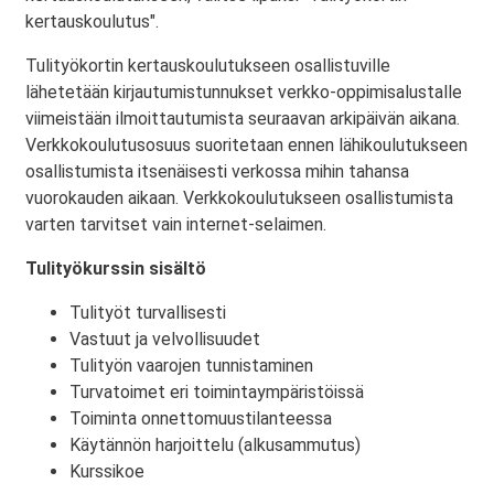
kertauskoulutus".
Tulityökortin kertauskoulutukseen osallistuville
lähetetään kirjautumistunnukset verkko-oppimisalustalle
viimeistään ilmoittautumista seuraavan arkipäivän aikana.
Verkkokoulutusosuus suoritetaan ennen lähikoulutukseen
osallistumista itsenäisesti verkossa mihin tahansa
vuorokauden aikaan. Verkkokoulutukseen osallistumista
varten tarvitset vain internet-selaimen.
Tulityökurssin sisältö
Tulityöt turvallisesti
Vastuut ja velvollisuudet
Tulityön vaarojen tunnistaminen
Turvatoimet eri toimintaympäristöissä
Toiminta onnettomuustilanteessa
Käytännön harjoittelu (alkusammutus)
Kurssikoe