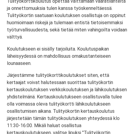
Tulityökorttikoulutus opettaa välttämään vaaratilanteita
ja onnettomuuksia tulen kanssa työskenneltäessä.
Tulityökortin saatuaan koulutuksen osallistuja on oppinut
huomioimaan riskejä ja tulemaan entistä tietoisemmaksi
työturvallisuudesta, sekä tietää miten vahingoilta voidaan
välttyä.
Koulutukseen ei sisälly tarjoiluita. Koulutuspaikan
läheisyydessä on mahdollisuus omakustanteiseen
lounaaseen.
Järjestämme tulityökorttikoulutukset siten, että
kertaajat voivat halutessaan suorittaa tulityökortin
kertauskoulutuksen verkkokoulutuksen ja lähikoulutuksen
yhdistelmänä. Kertauskoulutukseen osallistuvalla tulee
olla voimassa oleva tulityökortti lähikoulutukseen
osallistumisen aikana. Tulityökortin kertauskoulutus
järjestetään tämän tulityökoulutuksen yhteydessä klo
11:30-16:00. Mikäli haluat osallistua
kertauskoulutukseen, valitse lipuksi "Tulityökortin