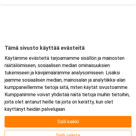
Kurssipaikka
FAST Oy
Kiilletie 1
90620 Oulu
Tämä sivusto käyttää evästeitä
Tarkempi kartta ja ajo-ohjeet
Käytämme evästeitä tarjoamamme sisällön ja mainosten
räätälöimiseen, sosiaalisen median ominaisuuksien
tukemiseen ja kävijämäärämme analysoimiseen. Lisäksi
jaamme sosiaalisen median, mainosalan ja analytiikka-alan
kumppaneillemme tietoja siitä, miten käytät sivustoamme.
Kumppanimme voivat yhdistää näitä tietoja muihin tietoihin,
joita olet antanut heille tai joita on kerätty, kun olet
käyttänyt heidän palvelujaan.
Salli kaikki
Salli valinta