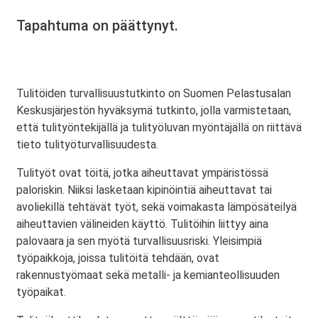
Tapahtuma on päättynyt.
Tulitöiden turvallisuustutkinto on Suomen Pelastusalan
Keskusjärjestön hyväksymä tutkinto, jolla varmistetaan,
että tulityöntekijällä ja tulityöluvan myöntäjällä on riittävä
tieto tulityöturvallisuudesta.
Tulityöt ovat töitä, jotka aiheuttavat ympäristössä
paloriskin. Niiksi lasketaan kipinöintiä aiheuttavat tai
avoliekillä tehtävät työt, sekä voimakasta lämpösäteilyä
aiheuttavien välineiden käyttö. Tulitöihin liittyy aina
palovaara ja sen myötä turvallisuusriski. Yleisimpiä
työpaikkoja, joissa tulitöitä tehdään, ovat
rakennustyömaat sekä metalli- ja kemianteollisuuden
työpaikat.