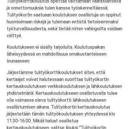
Tulityökorttikoulutus opettaa välttämään vaaratilanteita
ja onnettomuuksia tulen kanssa työskenneltäessä.
Tulityökortin saatuaan koulutuksen osallistuja on oppinut
huomioimaan riskejä ja tulemaan entistä tietoisemmaksi
työturvallisuudesta, sekä tietää miten vahingoilta voidaan
välttyä.
Koulutukseen ei sisälly tarjoiluita. Koulutuspaikan
läheisyydessä on mahdollisuus omakustanteiseen
lounaaseen.
Järjestämme tulityökorttikoulutukset siten, että
kertaajat voivat halutessaan suorittaa tulityökortin
kertauskoulutuksen verkkokoulutuksen ja lähikoulutuksen
yhdistelmänä. Kertauskoulutukseen osallistuvalla tulee
olla voimassa oleva tulityökortti lähikoulutukseen
osallistumisen aikana. Tulityökortin kertauskoulutus
järjestetään tämän tulityökoulutuksen yhteydessä klo
11:30-16:00. Mikäli haluat osallistua
kertauskoulutukseen, valitse lipuksi "Tulityökortin