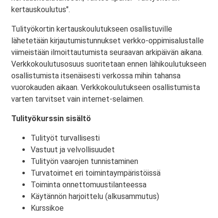
kertauskoulutus".
Tulityökortin kertauskoulutukseen osallistuville
lähetetään kirjautumistunnukset verkko-oppimisalustalle
viimeistään ilmoittautumista seuraavan arkipäivän aikana.
Verkkokoulutusosuus suoritetaan ennen lähikoulutukseen
osallistumista itsenäisesti verkossa mihin tahansa
vuorokauden aikaan. Verkkokoulutukseen osallistumista
varten tarvitset vain internet-selaimen.
Tulityökurssin sisältö
Tulityöt turvallisesti
Vastuut ja velvollisuudet
Tulityön vaarojen tunnistaminen
Turvatoimet eri toimintaympäristöissä
Toiminta onnettomuustilanteessa
Käytännön harjoittelu (alkusammutus)
Kurssikoe