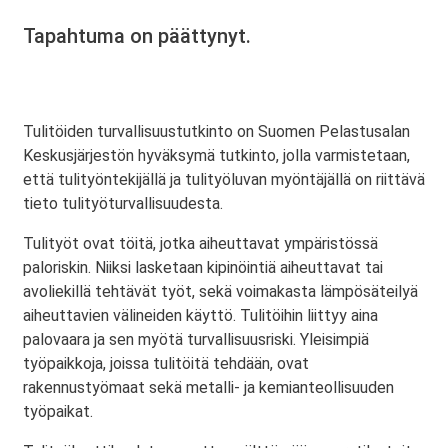
Tapahtuma on päättynyt.
Tulitöiden turvallisuustutkinto on Suomen Pelastusalan
Keskusjärjestön hyväksymä tutkinto, jolla varmistetaan,
että tulityöntekijällä ja tulityöluvan myöntäjällä on riittävä
tieto tulityöturvallisuudesta.
Tulityöt ovat töitä, jotka aiheuttavat ympäristössä
paloriskin. Niiksi lasketaan kipinöintiä aiheuttavat tai
avoliekillä tehtävät työt, sekä voimakasta lämpösäteilyä
aiheuttavien välineiden käyttö. Tulitöihin liittyy aina
palovaara ja sen myötä turvallisuusriski. Yleisimpiä
työpaikkoja, joissa tulitöitä tehdään, ovat
rakennustyömaat sekä metalli- ja kemianteollisuuden
työpaikat.