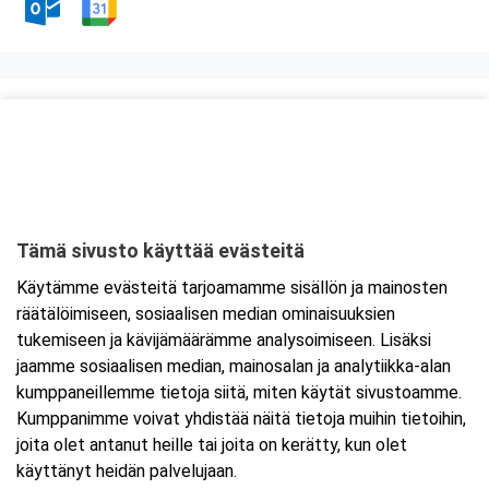
Kurssipaikka
Rytmikorjaamo, kokoustila Bäkkäri
Vaasantie 11
60100 Seinäjoki
Tämä sivusto käyttää evästeitä
Tarkempi kartta ja ajo-ohjeet
Käytämme evästeitä tarjoamamme sisällön ja mainosten
räätälöimiseen, sosiaalisen median ominaisuuksien
tukemiseen ja kävijämäärämme analysoimiseen. Lisäksi
jaamme sosiaalisen median, mainosalan ja analytiikka-alan
kumppaneillemme tietoja siitä, miten käytät sivustoamme.
Kumppanimme voivat yhdistää näitä tietoja muihin tietoihin,
joita olet antanut heille tai joita on kerätty, kun olet
käyttänyt heidän palvelujaan.