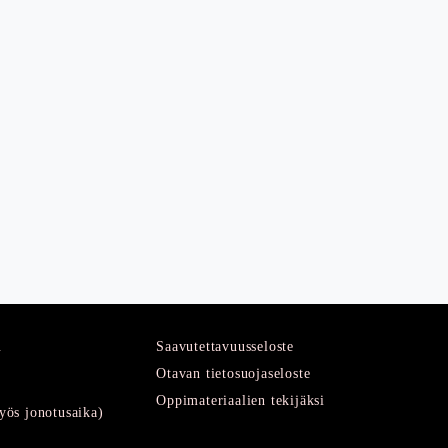
u
Saavutettavuusseloste
Otavan tietosuojaseloste
Oppimateriaalien tekijäksi
ös jonotusaika)