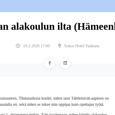
n alakoulun ilta (Hämeen
10.2.2026 17:00
Sokos Hotel Vaakuna
isuuteen. Tilaisuudessa kuulet, miten uusi Tähtietsivät-aapinen on
austalla on, sekä miten se tukee niin oppijaa kuin opettajan työtä.
ja 1 -digimateriaaleihin. Tule kuulemaan, miten kiitelty alakoulun