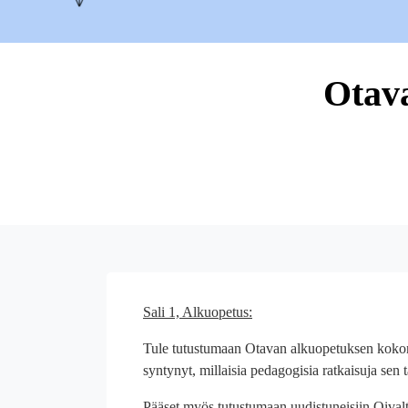
Otava
Sali 1, Alkuopetus:
Tule tutustumaan Otavan alkuopetuksen kokona
syntynyt, millaisia pedagogisia ratkaisuja sen t
Pääset myös tutustumaan uudistuneisiin Oivalta