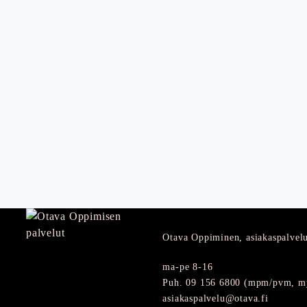
Otava Oppiminen, asiakaspalvel
ma-pe 8-16
Puh. 09 156 6800 (mpm/pvm, my
asiakaspalvelu@otava.fi