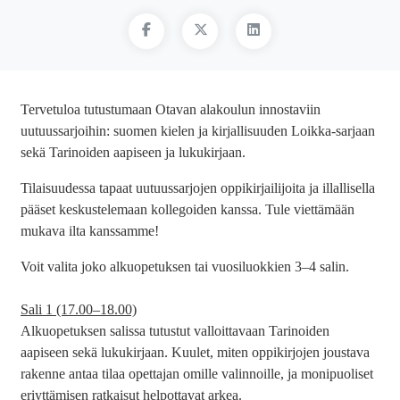
Tervetuloa tutustumaan Otavan alakoulun innostaviin
uutuussarjoihin: suomen kielen ja kirjallisuuden Loikka-sarjaan
sekä Tarinoiden aapiseen ja lukukirjaan.
Tilaisuudessa tapaat uutuussarjojen oppikirjailijoita ja illallisella
pääset keskustelemaan kollegoiden kanssa. Tule viettämään
mukava ilta kanssamme!
Voit valita joko alkuopetuksen tai vuosiluokkien 3–4 salin.
Sali 1 (17.00–18.00)
Alkuopetuksen salissa tutustut valloittavaan Tarinoiden
aapiseen sekä lukukirjaan. Kuulet, miten oppikirjojen joustava
rakenne antaa tilaa opettajan omille valinnoille, ja monipuoliset
eriyttämisen ratkaisut helpottavat arkea.