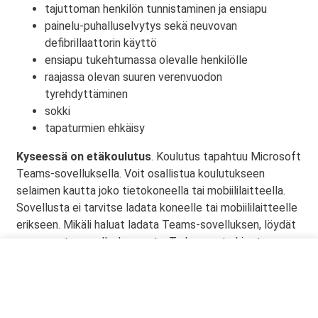
tajuttoman henkilön tunnistaminen ja ensiapu
painelu-puhalluselvytys sekä neuvovan
defibrillaattorin käyttö
ensiapu tukehtumassa olevalle henkilölle
raajassa olevan suuren verenvuodon
tyrehdyttäminen
sokki
tapaturmien ehkäisy
Kyseessä on etäkoulutus
. Koulutus tapahtuu Microsoft
Teams-sovelluksella. Voit osallistua koulutukseen
selaimen kautta joko tietokoneella tai mobiililaitteella.
Sovellusta ei tarvitse ladata koneelle tai mobiililaitteelle
erikseen. Mikäli haluat ladata Teams-sovelluksen, löydät
sen omasta sovelluskaupasta. Tarkemmat ohjeet
lähetetään vahvistusviestissä.