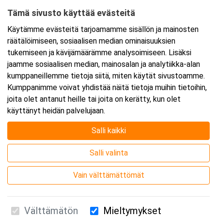
Tämä sivusto käyttää evästeitä
Ajankohta
Käytämme evästeitä tarjoamamme sisällön ja mainosten
Alkaa:
30.6.2026 08:30
räätälöimiseen, sosiaalisen median ominaisuuksien
Päättyy:
30.6.2026 11:45
tukemiseen ja kävijämäärämme analysoimiseen. Lisäksi
jaamme sosiaalisen median, mainosalan ja analytiikka-alan
kumppaneillemme tietoja siitä, miten käytät sivustoamme.
Lisää tapahtuma kalenteriisi
Kumppanimme voivat yhdistää näitä tietoja muihin tietoihin,
joita olet antanut heille tai joita on kerätty, kun olet
käyttänyt heidän palvelujaan.
Salli kaikki
Kurssipaikka
Salli valinta
Webinaari
Vain välttämättömät
Välttämätön
Mieltymykset