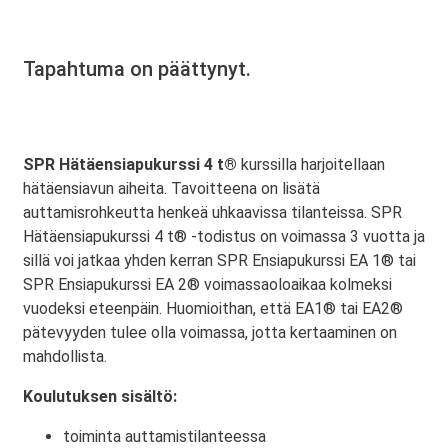
Tapahtuma on päättynyt.
SPR Hätäensiapukurssi 4 t®
kurssilla harjoitellaan
hätäensiavun aiheita. Tavoitteena on lisätä
auttamisrohkeutta henkeä uhkaavissa tilanteissa. SPR
Hätäensiapukurssi 4 t® -todistus on voimassa 3 vuotta ja
sillä voi jatkaa yhden kerran SPR Ensiapukurssi EA 1® tai
SPR Ensiapukurssi EA 2® voimassaoloaikaa kolmeksi
vuodeksi eteenpäin. Huomioithan, että EA1® tai EA2®
pätevyyden tulee olla voimassa, jotta kertaaminen on
mahdollista.
Koulutuksen sisältö:
toiminta auttamistilanteessa