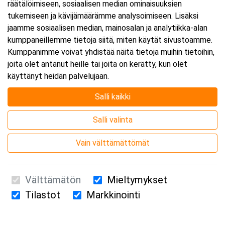
räätälöimiseen, sosiaalisen median ominaisuuksien
tukemiseen ja kävijämäärämme analysoimiseen. Lisäksi
jaamme sosiaalisen median, mainosalan ja analytiikka-alan
kumppaneillemme tietoja siitä, miten käytät sivustoamme.
Kumppanimme voivat yhdistää näitä tietoja muihin tietoihin,
joita olet antanut heille tai joita on kerätty, kun olet
käyttänyt heidän palvelujaan.
Salli kaikki
Salli valinta
Vain välttämättömät
Välttämätön
Mieltymykset
Tilastot
Markkinointi
Suomen Ensiapukoulutus Oy / Valimotie 21 / 00380 Helsinki
010 5251 260 /
kurssille@suomenensiapukoulutus.fi
Tietosuojaseloste ja evästeiden käyttö