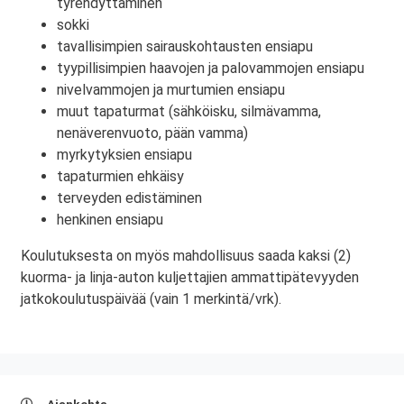
tyrehdyttäminen
sokki
tavallisimpien sairauskohtausten ensiapu
tyypillisimpien haavojen ja palovammojen ensiapu
nivelvammojen ja murtumien ensiapu
muut tapaturmat (sähköisku, silmävamma,
nenäverenvuoto, pään vamma)
myrkytyksien ensiapu
tapaturmien ehkäisy
terveyden edistäminen
henkinen ensiapu
Koulutuksesta on myös mahdollisuus saada kaksi (2)
kuorma- ja linja-auton kuljettajien ammattipätevyyden
jatkokoulutuspäivää (vain 1 merkintä/vrk).