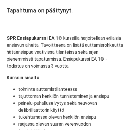
Tapahtuma on päättynyt.
SPR Ensiapukurssi EA 1®
kurssilla harjoitellaan erilaisia
ensiavun aiheita. Tavoitteena on lisätä auttamisrohkeutta
hätäensiapua vaativissa tilanteissa sekä arjen
pienemmissä tapaturmissa. Ensiapukurssi EA 1® -
todistus on voimassa 3 vuotta.
Kurssin sisältö
toiminta auttamistilanteessa
tajuttoman henkilön tunnistaminen ja ensiapu
painelu-puhalluselvytys sekä neuvovan
defibrillaattorin käyttö
tukehtumassa olevan henkilön ensiapu
raajassa olevan suuren verenvuodon