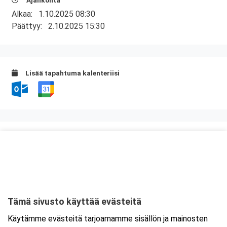
Ajankohta
Alkaa:
1.10.2025 08:30
Päättyy:
2.10.2025 15:30
Lisää tapahtuma kalenteriisi
Kurssipaikka
Alvar Congress Center
Virtaviiva 8
65320 Vaasa
Tämä sivusto käyttää evästeitä
Tarkempi kartta ja ajo-ohjeet
Käytämme evästeitä tarjoamamme sisällön ja mainosten