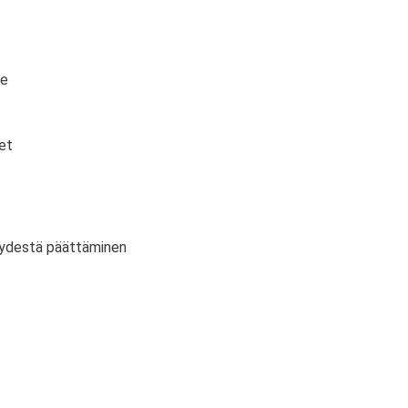
te
et
vyydestä päättäminen