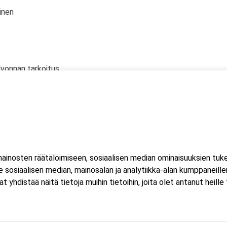
inen
lvonnan tarkoitus
 oikeudet
 kanssa
inosten räätälöimiseen, sosiaalisen median ominaisuuksien tuk
a
sosiaalisen median, mainosalan ja analytiikka-alan kumppaneillem
istää näitä tietoja muihin tietoihin, joita olet antanut heille ta