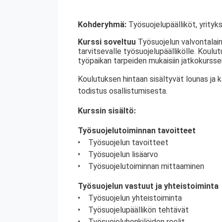
Kohderyhmä:
Työsuojelupäälliköt, yrityks
Kurssi soveltuu
Työsuojelun valvontalain
tarvitsevalle työsuojelupäällikölle. Koulu
työpaikan tarpeiden mukaisiin jatkokurssei
Koulutuksen hintaan sisältyvät lounas ja 
todistus osallistumisesta.
Kurssin sisältö:
Työsuojelutoiminnan tavoitteet
• Työsuojelun tavoitteet
• Työsuojelun lisäarvo
• Työsuojelutoiminnan mittaaminen
Työsuojelun vastuut ja yhteistoiminta
• Työsuojelun yhteistoiminta
• Työsuojelupäällikön tehtävät
• Työsuojeluhenkilöiden roolit