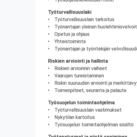
Työturvallisuuslaki
• Työturvallisuuslain tarkoitus
• Työnantajan yleinen huolehtimisvelvoi
• Opetus ja ohjaus
• Yhteistoiminta
• Työnantajan ja työntekijän velvollisuud
Riskien arviointi ja hallinta
• Riskien arvioinnin vaiheet
• Vaarojen tunnistaminen
• Riskin suuruuden arviointi ja merkittä
• Toimenpiteet, seuranta ja palaute
Työsuojelun toimintaohjelma
• Työturvallisuuslain vaatimukset
• Nykytilan kartoitus
• Työsuojelun toimintaohjelman sisältö
Työtapaturmat ja niistä oppiminen