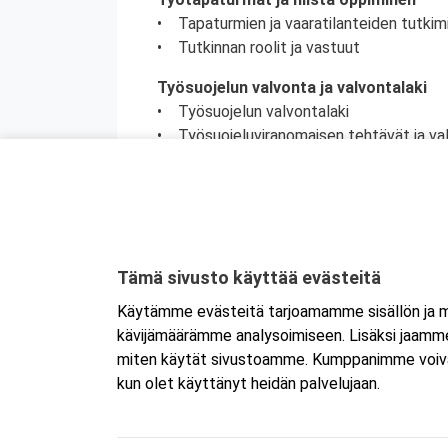
• Tapaturmien ja vaaratilanteiden tutkim
• Tutkinnan roolit ja vastuut
Työsuojelun valvonta ja valvontalaki
• Työsuojelun valvontalaki
• Työsuojeluviranomaisen tehtävät ja va
• Työsuojeluviranomaisen ja tarkastajan
• Työsuojelutarkastus
Työsuojelutoiminta työterveyshuollon
• Työterveyshuoltolaki
• Työterveyshuollon sisältö
Tämä sivusto käyttää evästeitä
• Työpaikkaselvitys
Käytämme evästeitä tarjoamamme sisällön ja ma
• Työterveyshuollon toimintasuunnitelm
kävijämäärämme analysoimiseen. Lisäksi jaamme 
• Tietojenantovelvollisuus
miten käytät sivustoamme. Kumppanimme voivat yhd
kun olet käyttänyt heidän palvelujaan.