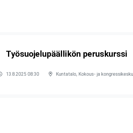
Työsuojelupäällikön peruskurssi
13.8.2025 08:30
Kuntatalo, Kokous- ja kongressikesk