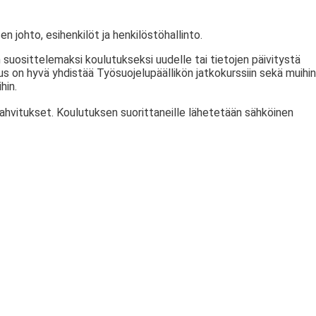
en johto, esihenkilöt ja henkilöstöhallinto.
 suosittelemaksi koulutukseksi uudelle tai tietojen päivitystä
tus on hyvä yhdistää Työsuojelupäällikön jatkokurssiin sekä muihin
hin.
kahvitukset. Koulutuksen suorittaneille lähetetään sähköinen