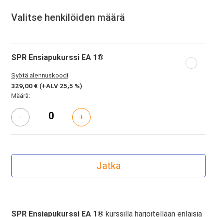
Valitse henkilöiden määrä
SPR Ensiapukurssi EA 1®
Syötä alennuskoodi
329,00 €
(+ALV 25,5 %)
Määrä:
-
+
SPR Ensiapukurssi EA 1®
kurssilla harjoitellaan erilaisia