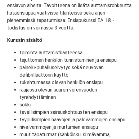
ensiavun aiheita. Tavoitteena on lisätä auttamisrohkeutta
hätäensiapua vaativissa tilanteissa sekä arjen
pienemmissä tapaturmissa. Ensiapukurssi EA 1® -
todistus on voimassa 3 vuotta.
Kurssin sisältö
toiminta auttamistilanteessa
tajuttoman henkilön tunnistaminen ja ensiapu
painelu-puhalluselvytys sekä neuvovan
defibrillaattorin käyttö
tukehtumassa olevan henkilön ensiapu
raajassa olevan suuren verenvuodon
tyrehdyttäminen
sokki
tavallisimpien sairauskohtausten ensiapu
tyypillisimpien haavojen ja palovammojen ensiapu
nivelvammojen ja murtumien ensiapu
muut tapaturmat (sähköisku, silmävamma,