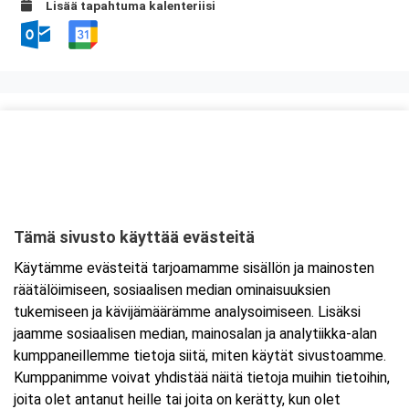
Lisää tapahtuma kalenteriisi
Kurssipaikka
Lounasravintola Saarikoski
Niittytie 12 (2.krs)
01510 Vantaa
Tämä sivusto käyttää evästeitä
Tarkempi kartta ja ajo-ohjeet
Käytämme evästeitä tarjoamamme sisällön ja mainosten
räätälöimiseen, sosiaalisen median ominaisuuksien
tukemiseen ja kävijämäärämme analysoimiseen. Lisäksi
jaamme sosiaalisen median, mainosalan ja analytiikka-alan
kumppaneillemme tietoja siitä, miten käytät sivustoamme.
Kumppanimme voivat yhdistää näitä tietoja muihin tietoihin,
joita olet antanut heille tai joita on kerätty, kun olet