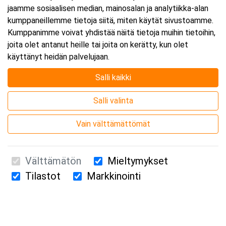
jaamme sosiaalisen median, mainosalan ja analytiikka-alan
kumppaneillemme tietoja siitä, miten käytät sivustoamme.
Kumppanimme voivat yhdistää näitä tietoja muihin tietoihin,
joita olet antanut heille tai joita on kerätty, kun olet
käyttänyt heidän palvelujaan.
Salli kaikki
Salli valinta
Vain välttämättömät
Välttämätön
Mieltymykset
Tilastot
Markkinointi
Suomen Ensiapukoulutus Oy / Valimotie 21 / 00380 Helsinki
010 5251 260 /
kurssille@suomenensiapukoulutus.fi
Tietosuojaseloste ja evästeiden käyttö