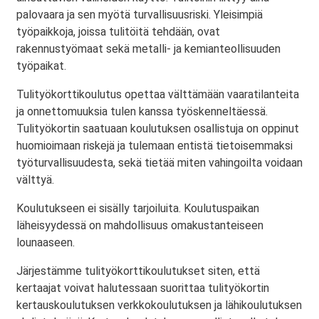
palovaara ja sen myötä turvallisuusriski. Yleisimpiä
työpaikkoja, joissa tulitöitä tehdään, ovat
rakennustyömaat sekä metalli- ja kemianteollisuuden
työpaikat.
Tulityökorttikoulutus opettaa välttämään vaaratilanteita
ja onnettomuuksia tulen kanssa työskenneltäessä.
Tulityökortin saatuaan koulutuksen osallistuja on oppinut
huomioimaan riskejä ja tulemaan entistä tietoisemmaksi
työturvallisuudesta, sekä tietää miten vahingoilta voidaan
välttyä.
Koulutukseen ei sisälly tarjoiluita. Koulutuspaikan
läheisyydessä on mahdollisuus omakustanteiseen
lounaaseen.
Järjestämme tulityökorttikoulutukset siten, että
kertaajat voivat halutessaan suorittaa tulityökortin
kertauskoulutuksen verkkokoulutuksen ja lähikoulutuksen