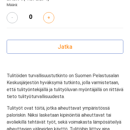
Määrä:
-
+
Tulitöiden turvallisuustutkinto on Suomen Pelastusalan
Keskusjärjestön hyväksymä tutkinto, jolla varmistetaan,
että tulityöntekijällä ja tulityöluvan myöntäjällä on riittävä
tieto tulityöturvallisuudesta.
Tulityöt ovat töitä, jotka aiheuttavat ympäristössä
paloriskin. Niiksi lasketaan kipinöintiä aiheuttavat tai
avoliekillä tehtävät työt, sekä voimakasta lämpösäteilyä
aiheuttavien välineiden käyttö. Tulitöihin liittyy aina