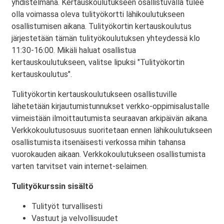
yhdistelmänä. Kertauskoulutukseen osallistuvalla tulee
olla voimassa oleva tulityökortti lähikoulutukseen
osallistumisen aikana. Tulityökortin kertauskoulutus
järjestetään tämän tulityökoulutuksen yhteydessä klo
11:30-16:00. Mikäli haluat osallistua
kertauskoulutukseen, valitse lipuksi "Tulityökortin
kertauskoulutus".
Tulityökortin kertauskoulutukseen osallistuville
lähetetään kirjautumistunnukset verkko-oppimisalustalle
viimeistään ilmoittautumista seuraavan arkipäivän aikana.
Verkkokoulutusosuus suoritetaan ennen lähikoulutukseen
osallistumista itsenäisesti verkossa mihin tahansa
vuorokauden aikaan. Verkkokoulutukseen osallistumista
varten tarvitset vain internet-selaimen.
Tulityökurssin sisältö
Tulityöt turvallisesti
Vastuut ja velvollisuudet