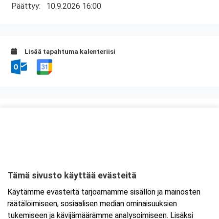
Päättyy:
10.9.2026 16:00
Lisää tapahtuma kalenteriisi
Kurssipaikka
Myllyn Hella
Askonkatu 13 E
15100 Lahti
Tämä sivusto käyttää evästeitä
Tarkempi kartta ja ajo-ohjeet
Käytämme evästeitä tarjoamamme sisällön ja mainosten
räätälöimiseen, sosiaalisen median ominaisuuksien
tukemiseen ja kävijämäärämme analysoimiseen. Lisäksi