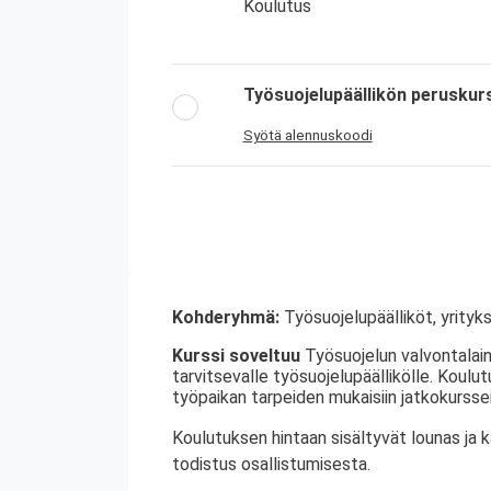
Koulutus
Työsuojelupäällikön peruskur
Syötä alennuskoodi
Kohderyhmä:
Työsuojelupäälliköt, yrityks
Kurssi soveltuu
Työsuojelun valvontalain
tarvitsevalle työsuojelupäällikölle. Koulu
työpaikan tarpeiden mukaisiin jatkokurssei
Koulutuksen hintaan sisältyvät lounas ja 
todistus osallistumisesta.