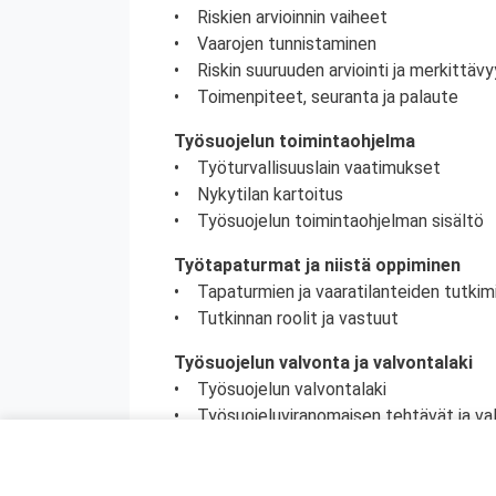
• Riskien arvioinnin vaiheet
• Vaarojen tunnistaminen
• Riskin suuruuden arviointi ja merkittä
• Toimenpiteet, seuranta ja palaute
Työsuojelun toimintaohjelma
• Työturvallisuuslain vaatimukset
• Nykytilan kartoitus
• Työsuojelun toimintaohjelman sisältö
Työtapaturmat ja niistä oppiminen
• Tapaturmien ja vaaratilanteiden tutkim
• Tutkinnan roolit ja vastuut
Työsuojelun valvonta ja valvontalaki
• Työsuojelun valvontalaki
• Työsuojeluviranomaisen tehtävät ja va
• Työsuojeluviranomaisen ja tarkastajan
• Työsuojelutarkastus