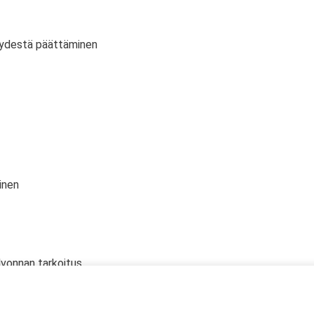
vyydestä päättäminen
inen
lvonnan tarkoitus
 oikeudet