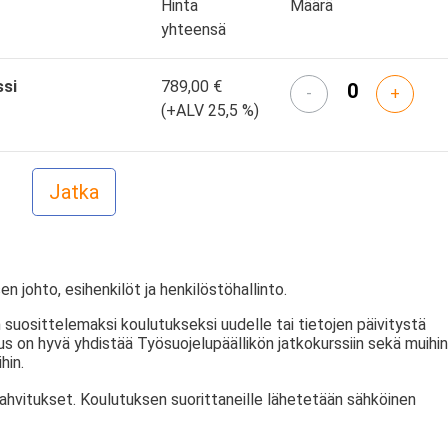
Hinta
Määrä
yhteensä
ssi
789,00 €
-
+
(+ALV 25,5 %)
en johto, esihenkilöt ja henkilöstöhallinto.
 suosittelemaksi koulutukseksi uudelle tai tietojen päivitystä
tus on hyvä yhdistää Työsuojelupäällikön jatkokurssiin sekä muihin
hin.
kahvitukset. Koulutuksen suorittaneille lähetetään sähköinen