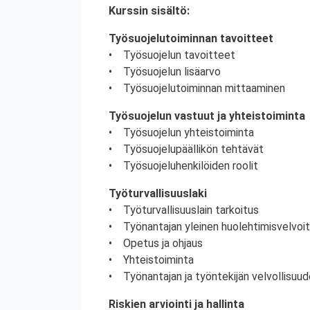
Kurssin sisältö:
Työsuojelutoiminnan tavoitteet
• Työsuojelun tavoitteet
• Työsuojelun lisäarvo
• Työsuojelutoiminnan mittaaminen
Työsuojelun vastuut ja yhteistoiminta
• Työsuojelun yhteistoiminta
• Työsuojelupäällikön tehtävät
• Työsuojeluhenkilöiden roolit
Työturvallisuuslaki
• Työturvallisuuslain tarkoitus
• Työnantajan yleinen huolehtimisvelvoi
• Opetus ja ohjaus
• Yhteistoiminta
• Työnantajan ja työntekijän velvollisuud
Riskien arviointi ja hallinta