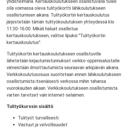
yhdistelmänä. Kertauskoulutukseen osallistuvalla tulee
olla voimassa oleva tulityökortti lähikoulutukseen
osallistumisen aikana. Tulityökortin kertauskoulutus
järjestetään tämän tulityökoulutuksen yhteydessä klo
11:30-16:00. Mikäli haluat osallistua
kertauskoulutukseen, valitse lipuksi "Tulityökortin
kertauskoulutus".
Tulityökortin kertauskoulutukseen osallistuville
lähetetään kirjautumistunnukset verkko-oppimisalustalle
viimeistään ilmoittautumista seuraavan arkipäivän aikana.
Verkkokoulutusosuus suoritetaan ennen lähikoulutukseen
osallistumista itsenäisesti verkossa mihin tahansa
vuorokauden aikaan. Verkkokoulutukseen osallistumista
varten tarvitset vain internet-selaimen.
Tulityökurssin sisältö
Tulityöt turvallisesti
Vastuut ja velvollisuudet