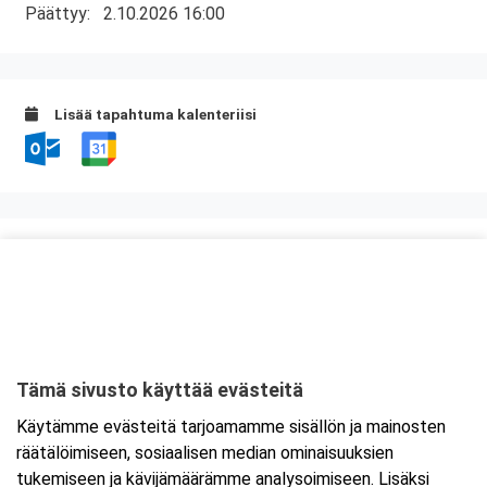
Päättyy:
2.10.2026 16:00
Lisää tapahtuma kalenteriisi
Kurssipaikka
Fast Oy
Kiilletie 1
90620 Oulu
Tämä sivusto käyttää evästeitä
Tarkempi kartta ja ajo-ohjeet
Käytämme evästeitä tarjoamamme sisällön ja mainosten
räätälöimiseen, sosiaalisen median ominaisuuksien
tukemiseen ja kävijämäärämme analysoimiseen. Lisäksi