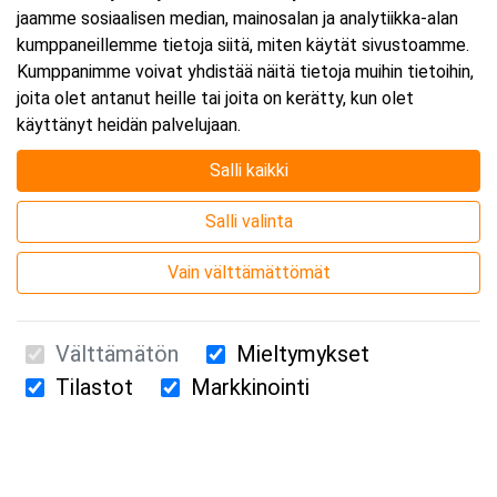
jaamme sosiaalisen median, mainosalan ja analytiikka-alan
kumppaneillemme tietoja siitä, miten käytät sivustoamme.
Kumppanimme voivat yhdistää näitä tietoja muihin tietoihin,
joita olet antanut heille tai joita on kerätty, kun olet
käyttänyt heidän palvelujaan.
Salli kaikki
Salli valinta
Vain välttämättömät
Välttämätön
Mieltymykset
Tilastot
Markkinointi
Suomen Ensiapukoulutus Oy / Valimotie 21 / 00380 Helsinki
010 5251 260 /
kurssille@suomenensiapukoulutus.fi
Tietosuojaseloste ja evästeiden käyttö