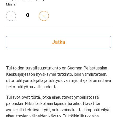
Määrä:
-
+
Tulitöiden turvallisuustutkinto on Suomen Pelastusalan
Keskusjärjestön hyväksymä tutkinto, jolla varmistetaan,
että tulityöntekijällä ja tulityöluvan myöntäjällä on riittävä
tieto tulityöturvallisuudesta.
Tulityöt ovat töitä, jotka aiheuttavat ympäristössä
paloriskin. Niiksi lasketaan kipinöintiä aiheuttavat tai
avoliekillä tehtävät työt, sekä voimakasta lämpösäteilyä
aiheuttavien välineiden käyttö. Tulitöihin liittyy aina