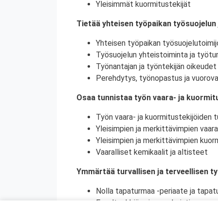
Yleisimmät kuormitustekijät
Tietää yhteisen työpaikan työsuojelun 
Yhteisen työpaikan työsuojelutoimij
Työsuojelun yhteistoiminta ja työtur
Työnantajan ja työntekijän oikeudet 
Perehdytys, työnopastus ja vuorova
Osaa tunnistaa työn vaara- ja kuormitu
Työn vaara- ja kuormitustekijöiden tu
Yleisimpien ja merkittävimpien vaara
Yleisimpien ja merkittävimpien kuorm
Vaaralliset kemikaalit ja altisteet
Ymmärtää turvallisen ja terveellisen t
Nolla tapaturmaa -periaate ja tapat
Ennaltaehkäisy ja ennakointi
Turvallinen ja terveellinen työympär