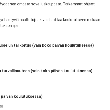
 löydät sen omasta sovelluskaupasta. Tarkemmat ohjeet
myöhästyviä osallistujia ei voida ottaa koulutukseen mukaan.
tuksen ajan.
uojelun tarkoitus (vain koko päivän koulutuksessa)
a turvallisuuteen (vain koko päivän koulutuksessa)
o päivän koulutuksessa)
si