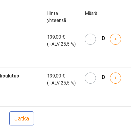
Hinta
Määrä
yhteensä
139,00 €
-
+
(+ALV 25,5 %)
skoulutus
139,00 €
-
+
(+ALV 25,5 %)