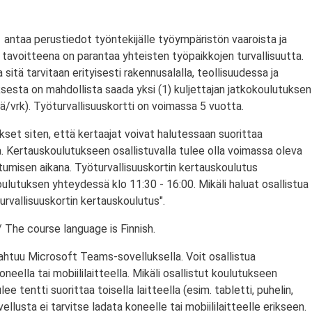
antaa perustiedot työntekijälle työympäristön vaaroista ja
tavoitteena on parantaa yhteisten työpaikkojen turvallisuutta.
a sitä tarvitaan erityisesti rakennusalalla, teollisuudessa ja
ksesta on mahdollista saada yksi (1) kuljettajan jatkokoulutuksen
/vrk). Työturvallisuuskortti on voimassa 5 vuotta.
set siten, että kertaajat voivat halutessaan suorittaa
. Kertauskoulutukseen osallistuvalla tulee olla voimassa oleva
stumisen aikana. Työturvallisuuskortin kertauskoulutus
ulutuksen yhteydessä klo 11:30 - 16:00. Mikäli haluat osallistua
urvallisuuskortin kertauskoulutus".
 The course language is Finnish.
ahtuu Microsoft Teams-sovelluksella. Voit osallistua
eella tai mobiililaitteella. Mikäli osallistut koulutukseen
ulee tentti suorittaa toisella laitteella (esim. tabletti, puhelin,
llusta ei tarvitse ladata koneelle tai mobiililaitteelle erikseen.