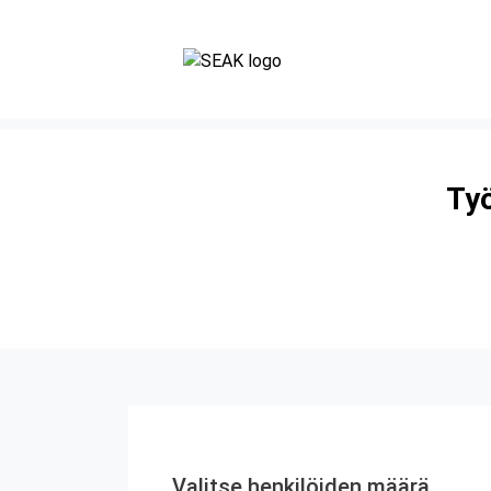
Työ
Valitse henkilöiden määrä