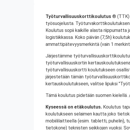
Työturvallisuuskorttikoulutus
® (TTK) 
työsuojelusta. Työturvakorttikoulutuksen 
Koulutus sopii kaikille alasta riippumatta j
logistiikkassa. Koko päivän (7,5h) koulutu
ammattipätevyysmerkintä (vain 1 merkintä
Järjestämme työturvallisuuskorttikoulutuk
työturvallisuuskortin kertauskoulutuksena
työturvallisuuskortti koulutukseen osalli
järjestetään tämän työturvallisuuskorttiko
kertauskoulutukseen, valitse lipuksi "Työt
Tämä koulutus pidetään suomen kielellä. /
Kyseessä on etäkoulutus.
Koulutus tap
koulutukseen selaimen kautta joko tietokon
mobiililaitteella (esim. tabletti, puhelin), t
tietokone) teknisten seikkojen vuoksi. Sove