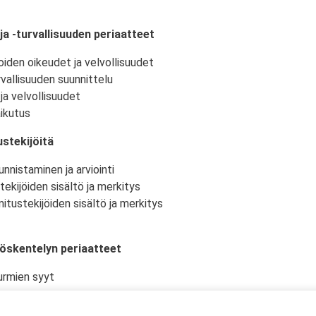
ja -turvallisuuden periaatteet
oiden oikeudet ja velvollisuudet
vallisuuden suunnittelu
ja velvollisuudet
ikutus
stekijöitä
nnistaminen ja arviointi
tekijöiden sisältö ja merkitys
itustekijöiden sisältö ja merkitys
yöskentelyn periaatteet
urmien syyt
istö ja -olosuhteet