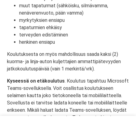
muut tapaturmat (sähköisku, silmävamma,
nenäverenvuoto, pään vamma)
myrkytyksien ensiapu
tapaturmien ehkäisy
terveyden edistäminen
henkinen ensiapu
Koulutuksesta on myös mahdollisuus saada kaksi (2)
kuorma- ja linja-auton kuljettajien ammattipätevyyden
jatkokoulutuspäivää (vain 1 merkintä/vrk).
Kyseessä on etäkoulutus
. Koulutus tapahtuu Microsoft
Teams-sovelluksella. Voit osallistua koulutukseen
selaimen kautta joko tietokoneella tai mobiililaitteella.
Sovellusta ei tarvitse ladata koneelle tai mobiililaitteelle
erikseen. Mikäli haluat ladata Teams-sovelluksen, löydät
sen omasta sovelluskaupasta. Tarkemmat ohjeet
lähetetään vahvistusviestissä