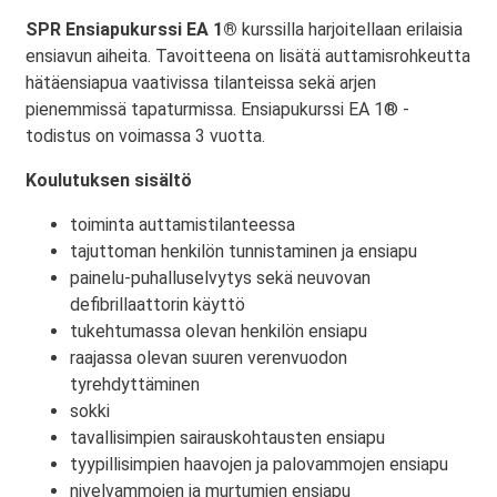
SPR Ensiapukurssi EA 1®
kurssilla harjoitellaan erilaisia
ensiavun aiheita. Tavoitteena on lisätä auttamisrohkeutta
hätäensiapua vaativissa tilanteissa sekä arjen
pienemmissä tapaturmissa. Ensiapukurssi EA 1® -
todistus on voimassa 3 vuotta.
Koulutuksen sisältö
toiminta auttamistilanteessa
tajuttoman henkilön tunnistaminen ja ensiapu
painelu-puhalluselvytys sekä neuvovan
defibrillaattorin käyttö
tukehtumassa olevan henkilön ensiapu
raajassa olevan suuren verenvuodon
tyrehdyttäminen
sokki
tavallisimpien sairauskohtausten ensiapu
tyypillisimpien haavojen ja palovammojen ensiapu
nivelvammojen ja murtumien ensiapu