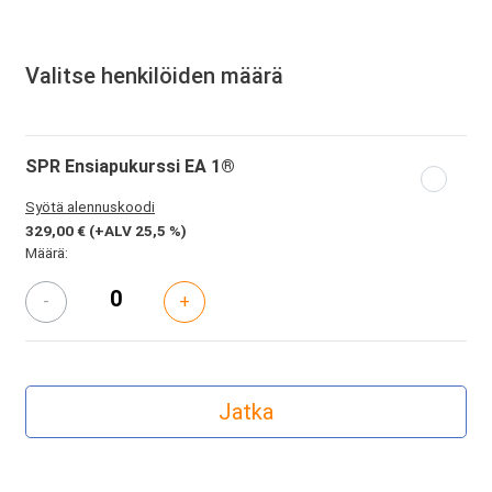
Valitse henkilöiden määrä
SPR Ensiapukurssi EA 1®
Syötä alennuskoodi
329,00 €
(+ALV 25,5 %)
Määrä:
-
+