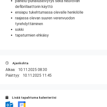
painelu-puhalluselvytys sekä neuvovan
defibrillaattorin käyttö
ensiapu tukehtumassa olevalle henkilölle
raajassa olevan suuren verenvuodon
tyrehdyttäminen
sokki
tapaturmien ehkäisy
Ajankohta
Alkaa:
10.11.2025 08:30
Päättyy:
10.11.2025 11:45
Lisää tapahtuma kalenteriisi