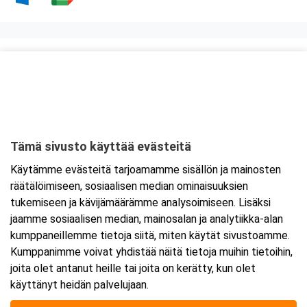
Kurssipaikka
Kuntatalo, Kokous- ja kongressikeskus
Toinen linja 14
00530 Helsinki
Tämä sivusto käyttää evästeitä
Tarkempi kartta ja ajo-ohjeet
Käytämme evästeitä tarjoamamme sisällön ja mainosten
räätälöimiseen, sosiaalisen median ominaisuuksien
tukemiseen ja kävijämäärämme analysoimiseen. Lisäksi
jaamme sosiaalisen median, mainosalan ja analytiikka-alan
kumppaneillemme tietoja siitä, miten käytät sivustoamme.
Kumppanimme voivat yhdistää näitä tietoja muihin tietoihin,
joita olet antanut heille tai joita on kerätty, kun olet
käyttänyt heidän palvelujaan.