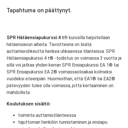
Tapahtuma on päättynyt.
SPR Hätäensiapukurssi 4 t®
kurssilla harjoitellaan
hätäensiavun aiheita. Tavoitteena on lisätä
auttamisrohkeutta henkeä uhkaavissa tilanteissa. SPR
Hätäensiapukurssi 4 t® -todistus on voimassa 3 vuotta ja
sillä voi jatkaa yhden kerran SPR Ensiapukurssi EA 1® tai
SPR Ensiapukurssi EA 2® voimassaoloaikaa kolmeksi
vuodeksi eteenpäin. Huomioithan, että EA1® tai EA2®
pätevyyden tulee olla voimassa, jotta kertaaminen on
mahdollista.
Koulutuksen sisältö:
toiminta auttamistilanteessa
tajuttoman henkilön tunnistaminen ja ensiapu