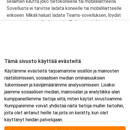
selaimen kautta joko tietokoneella tai mobiililaitteella.
Sovellusta ei tarvitse ladata koneelle tai mobiililaitteelle
erikseen. Mikäli haluat ladata Teams-sovelluksen, löydät
sen omasta sovelluskaupasta. Tarkemmat ohjeet
lähetetään vahvistusviestissä.
Tämä sivusto käyttää evästeitä
Ajankohta
Käytämme evästeitä tarjoamamme sisällön ja mainosten
Alkaa:
24.10.2025 08:30
räätälöimiseen, sosiaalisen median ominaisuuksien
Päättyy:
24.10.2025 15:30
tukemiseen ja kävijämäärämme analysoimiseen. Lisäksi
jaamme sosiaalisen median, mainosalan ja analytiikka-alan
kumppaneillemme tietoja siitä, miten käytät sivustoamme.
Lisää tapahtuma kalenteriisi
Kumppanimme voivat yhdistää näitä tietoja muihin tietoihin,
joita olet antanut heille tai joita on kerätty, kun olet
käyttänyt heidän palvelujaan.