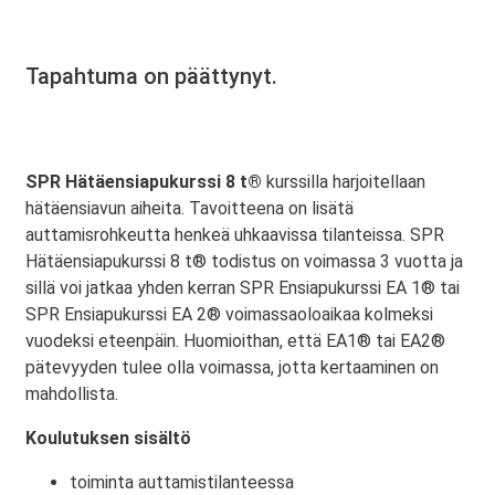
Tapahtuma on päättynyt.
SPR Hätäensiapukurssi 8 t®
kurssilla harjoitellaan
hätäensiavun aiheita. Tavoitteena on lisätä
auttamisrohkeutta henkeä uhkaavissa tilanteissa. SPR
Hätäensiapukurssi 8 t® todistus on voimassa 3 vuotta ja
sillä voi jatkaa yhden kerran SPR Ensiapukurssi EA 1® tai
SPR Ensiapukurssi EA 2® voimassaoloaikaa kolmeksi
vuodeksi eteenpäin. Huomioithan, että EA1® tai EA2®
pätevyyden tulee olla voimassa, jotta kertaaminen on
mahdollista.
Koulutuksen sisältö
toiminta auttamistilanteessa