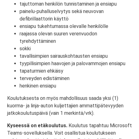
tajuttoman henkilön tunnistaminen ja ensiapu
painelu-puhalluselvytys sekä neuvovan
defibrillaattorin käyttö
ensiapu tukehtumassa olevalle henkilölle
raajassa olevan suuren verenvuodon
tyrehdyttäminen
sokki
tavallisimpien sairauskohtausten ensiapu
tyypillisimpien haavojen ja palovammojen ensiapu
tapaturmien ehkäisy
terveyden edistäminen
henkinen ensiapu
Koulutuksesta on myös mahdollisuus saada yksi (1)
kuorma- ja linja-auton kuljettajien ammattipätevyyden
jatkokoulutuspäivä (vain 1 merkintä/vrk).
Kyseessä on etäkoulutus.
Koulutus tapahtuu Microsoft
Teams-sovelluksella. Voit osallistua koulutukseen