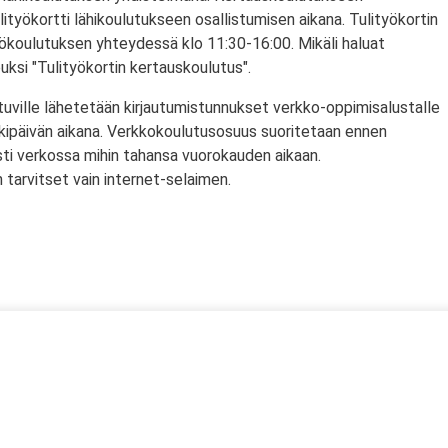
lityökortti lähikoulutukseen osallistumisen aikana. Tulityökortin
yökoulutuksen yhteydessä klo 11:30-16:00. Mikäli haluat
puksi "Tulityökortin kertauskoulutus".
tuville lähetetään kirjautumistunnukset verkko-oppimisalustalle
rkipäivän aikana. Verkkokoulutusosuus suoritetaan ennen
sti verkossa mihin tahansa vuorokauden aikaan.
tarvitset vain internet-selaimen.
ssä
s)
lityökortti on voimassa Suomen lisäksi myös Norjassa ja