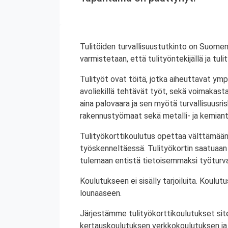
Tulitöiden turvallisuustutkinto on Suomen
varmistetaan, että tulityöntekijällä ja tul
Tulityöt ovat töitä, jotka aiheuttavat ympä
avoliekillä tehtävät työt, sekä voimakasta 
aina palovaara ja sen myötä turvallisuusrisk
rakennustyömaat sekä metalli- ja kemiant
Tulityökorttikoulutus opettaa välttämään
työskenneltäessä. Tulityökortin saatuaan 
tulemaan entistä tietoisemmaksi työturval
Koulutukseen ei sisälly tarjoiluita. Koul
lounaaseen.
Järjestämme tulityökorttikoulutukset site
kertauskoulutuksen verkkokoulutuksen ja