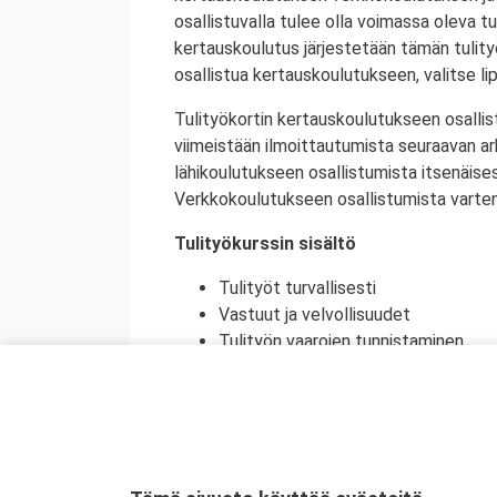
osallistuvalla tulee olla voimassa oleva tu
kertauskoulutus järjestetään tämän tulit
osallistua kertauskoulutukseen, valitse li
Tulityökortin kertauskoulutukseen osallis
viimeistään ilmoittautumista seuraavan a
lähikoulutukseen osallistumista itsenäise
Verkkokoulutukseen osallistumista varten 
Tulityökurssin sisältö
Tulityöt turvallisesti
Vastuut ja velvollisuudet
Tulityön vaarojen tunnistaminen
Turvatoimet eri toimintaympäristöi
Toiminta onnettomuustilanteessa
Käytännön harjoittelu (alkusammutu
Kurssikoe
Tulityökortti on voimassa viisi vuotta. Tu