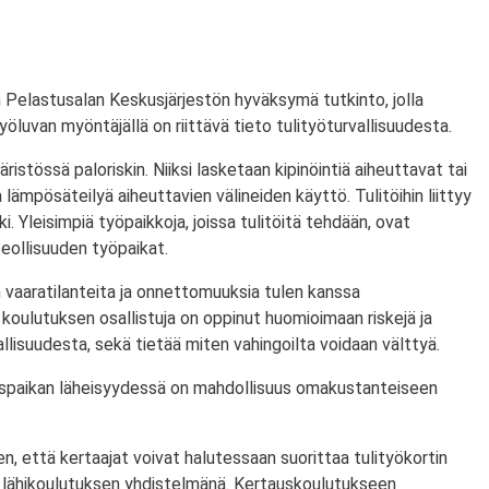
 Pelastusalan Keskusjärjestön hyväksymä tutkinto, jolla
ityöluvan myöntäjällä on riittävä tieto tulityöturvallisuudesta.
ristössä paloriskin. Niiksi lasketaan kipinöintiä aiheuttavat tai
lämpösäteilyä aiheuttavien välineiden käyttö. Tulitöihin liittyy
i. Yleisimpiä työpaikkoja, joissa tulitöitä tehdään, ovat
eollisuuden työpaikat.
 vaaratilanteita ja onnettomuuksia tulen kanssa
koulutuksen osallistuja on oppinut huomioimaan riskejä ja
lisuudesta, sekä tietää miten vahingoilta voidaan välttyä.
utuspaikan läheisyydessä on mahdollisuus omakustanteiseen
n, että kertaajat voivat halutessaan suorittaa tulityökortin
 lähikoulutuksen yhdistelmänä. Kertauskoulutukseen