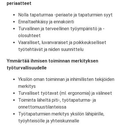
periaatteet
Nolla tapaturmaa -periaate ja tapaturmien syyt
Ennaltaehkäisy ja ennakointi
Turvallinen ja terveellinen työympäristö ja -
olosuhteet
Vaaralliset, luvanvaraiset ja poikkeukselliset
työtehtävät ja niiden suunnittelu
Ymmärtää ihmisen toiminnan merkityksen
työturvallisuudelle
Yksilön oman toiminnan ja inhimillisten tekijöiden
merkitys
Turvalliset työtavat (ml. ergonomia) ja välineet
Toiminta läheltä piti-, työtapaturma- ja
onnettomuustilanteissa
Työtapaturmien merkitys yksilön lähipiirille,
työyhteisölle ja yhteiskunnalle