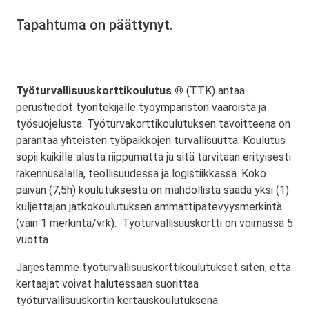
Tapahtuma on päättynyt.
Työturvallisuuskorttikoulutus ®
(TTK) antaa
perustiedot työntekijälle työympäristön vaaroista ja
työsuojelusta. Työturvakorttikoulutuksen tavoitteena on
parantaa yhteisten työpaikkojen turvallisuutta. Koulutus
sopii kaikille alasta riippumatta ja sitä tarvitaan erityisesti
rakennusalalla, teollisuudessa ja logistiikkassa. Koko
päivän (7,5h) koulutuksesta on mahdollista saada yksi (1)
kuljettajan jatkokoulutuksen ammattipätevyysmerkintä
(vain 1 merkintä/vrk). Työturvallisuuskortti on voimassa 5
vuotta.
Järjestämme työturvallisuuskorttikoulutukset siten, että
kertaajat voivat halutessaan suorittaa
työturvallisuuskortin kertauskoulutuksena.