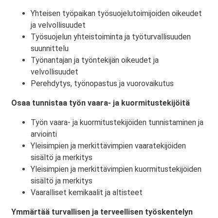
Yhteisen työpaikan työsuojelutoimijoiden oikeudet
ja velvollisuudet
Työsuojelun yhteistoiminta ja työturvallisuuden
suunnittelu
Työnantajan ja työntekijän oikeudet ja
velvollisuudet
Perehdytys, työnopastus ja vuorovaikutus
Osaa tunnistaa työn vaara- ja kuormitustekijöitä
Työn vaara- ja kuormitustekijöiden tunnistaminen ja
arviointi
Yleisimpien ja merkittävimpien vaaratekijöiden
sisältö ja merkitys
Yleisimpien ja merkittävimpien kuormitustekijöiden
sisältö ja merkitys
Vaaralliset kemikaalit ja altisteet
Ymmärtää turvallisen ja terveellisen työskentelyn