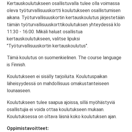
Kertauskoulutukseen osallistuvalla tulee olla voimassa
oleva työturvallisuuskortti koulutukseen osallistumisen
aikana. Työturvallisuuskortin kertauskoulutus järjestetään
tämän työturvallisuuskorttikoulutuksen yhteydessä klo
11:30 - 16:00. Mikäli haluat osallistua
kertauskoulutukseen, valitse lipuksi
"Työturvallisuuskortin kertauskoulutus".
Tämä koulutus on suomenkielinen. The course language
is Finnish.
Koulutukseen ei sisälly tarjoiluita. Koulutuspaikan
läheisyydessä on mahdollisuus omakustanteiseen
lounaaseen.
Koulutukseen tulee saapua ajoissa, sillä myöhästyviä
osallistujia ei voida ottaa koulutukseen mukaan.
Koulutuksessa on oltava läsnä koko koulutuksen ajan.
Oppimistavoitteet: