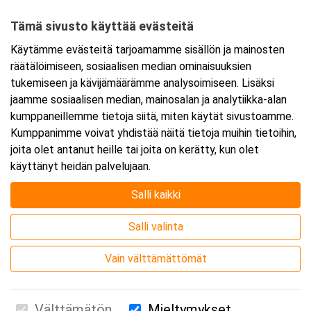
20100 Turku
Tämä sivusto käyttää evästeitä
Tarkempi kartta ja ajo-ohjeet
Käytämme evästeitä tarjoamamme sisällön ja mainosten
räätälöimiseen, sosiaalisen median ominaisuuksien
tukemiseen ja kävijämäärämme analysoimiseen. Lisäksi
jaamme sosiaalisen median, mainosalan ja analytiikka-alan
kumppaneillemme tietoja siitä, miten käytät sivustoamme.
Kumppanimme voivat yhdistää näitä tietoja muihin tietoihin,
joita olet antanut heille tai joita on kerätty, kun olet
käyttänyt heidän palvelujaan.
Salli kaikki
Salli valinta
Vain välttämättömät
Välttämätön
Mieltymykset