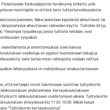
 Pelastusalan Keskusjärjestön hyväksymä tutkinto, jolla
ityöluvan myöntäjällä on riittävä tieto tulityöturvallisuudesta.
ristössä paloriskin. Niiksi lasketaan kipinöintiä aiheuttavat tai
lämpösäteilyä aiheuttavien välineiden käyttö. Tulitöihin liittyy
i. Yleisimpiä työpaikkoja, joissa tulitöitä tehdään, ovat
eollisuuden työpaikat.
 vaaratilanteita ja onnettomuuksia tulen kanssa
koulutuksen osallistuja on oppinut huomioimaan riskejä ja
lisuudesta, sekä tietää miten vahingoilta voidaan välttyä.
utuspaikan läheisyydessä on mahdollisuus omakustanteiseen
n, että kertaajat voivat halutessaan suorittaa tulityökortin
 lähikoulutuksen yhdistelmänä. Kertauskoulutukseen
lityökortti lähikoulutukseen osallistumisen aikana. Tulityökortin
yökoulutuksen yhteydessä klo 11:30-16:00. Mikäli haluat
puksi "Tulityökortin kertauskoulutus".