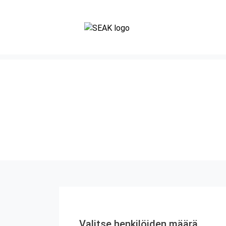
Valitse henkilöiden määrä