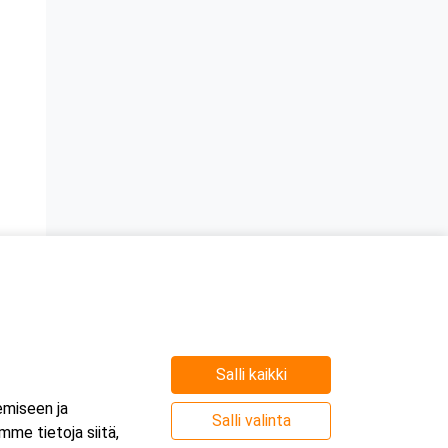
Salli kaikki
emiseen ja
Salli valinta
me tietoja siitä,