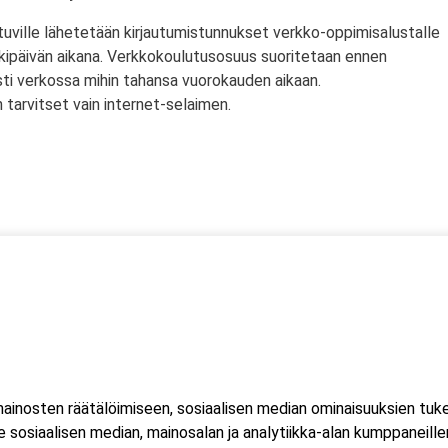
tuville lähetetään kirjautumistunnukset verkko-oppimisalustalle
rkipäivän aikana. Verkkokoulutusosuus suoritetaan ennen
sti verkossa mihin tahansa vuorokauden aikaan.
tarvitset vain internet-selaimen.
ssä
s)
lityökortti on voimassa Suomen lisäksi myös Norjassa ja
liittojen hyväksymä tulityökortti hyväksytään myös Suomessa.
inosten räätälöimiseen, sosiaalisen median ominaisuuksien tuk
ussa 2023, jonka seurauksena Suomessa myönnetty kortti ei ole
sosiaalisen median, mainosalan ja analytiikka-alan kumppaneillem