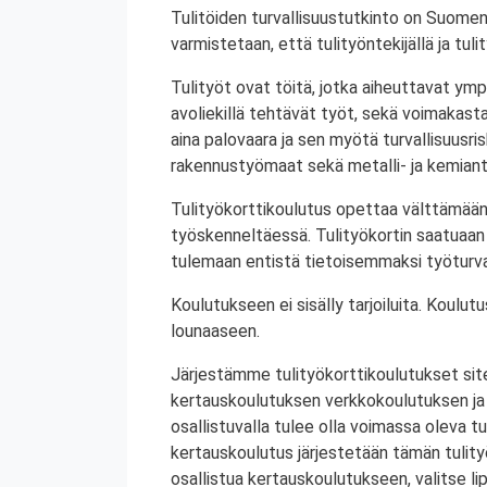
Tulitöiden turvallisuustutkinto on Suomen
varmistetaan, että tulityöntekijällä ja tul
Tulityöt ovat töitä, jotka aiheuttavat ympä
avoliekillä tehtävät työt, sekä voimakasta 
aina palovaara ja sen myötä turvallisuusrisk
rakennustyömaat sekä metalli- ja kemiant
Tulityökorttikoulutus opettaa välttämään
työskenneltäessä. Tulityökortin saatuaan 
tulemaan entistä tietoisemmaksi työturval
Koulutukseen ei sisälly tarjoiluita. Koul
lounaaseen.
Järjestämme tulityökorttikoulutukset site
kertauskoulutuksen verkkokoulutuksen ja
osallistuvalla tulee olla voimassa oleva tu
kertauskoulutus järjestetään tämän tulit
osallistua kertauskoulutukseen, valitse li