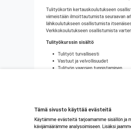
Tulityökortin kertauskoulutukseen osallis
viimeistään ilmoittautumista seuraavan a
lähikoulutukseen osallistumista itsenäise
Verkkokoulutukseen osallistumista varten 
Tulityökurssin sisältö
Tulityöt turvallisesti
Vastuut ja velvollisuudet
Tulityön vaarojen tunnistaminen
Turvatoimet eri toimintaympäristöi
Toiminta onnettomuustilanteessa
Käytännön harjoittelu (alkusammutu
Kurssikoe
Tulityökortti on voimassa viisi vuotta. Tu
Tämä sivusto käyttää evästeitä
Tanskassa. Pohjoismaisten palontorjunta
Käytämme evästeitä tarjoamamme sisällön ja ma
Ruotsin tulityökoulutus uudistui heinäku
kävijämäärämme analysoimiseen. Lisäksi jaamme 
Ruotsissa enää pätevä.