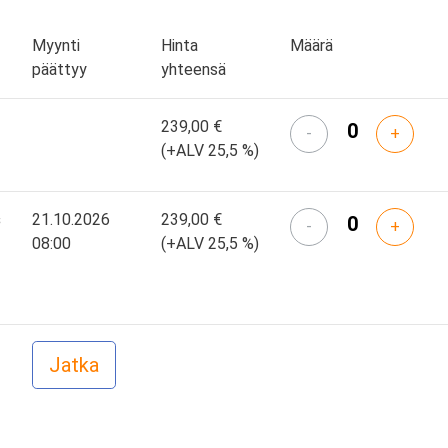
Myynti
Hinta
Määrä
päättyy
yhteensä
239,00 €
-
+
(+ALV 25,5 %)
s
21.10.2026
239,00 €
-
+
08:00
(+ALV 25,5 %)