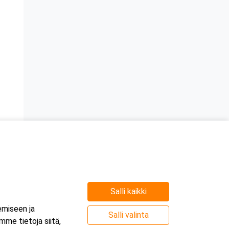
Salli kaikki
emiseen ja
Salli valinta
me tietoja siitä,