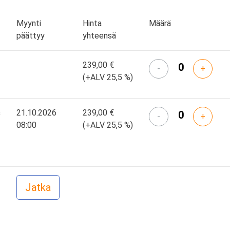
Myynti
Hinta
Määrä
päättyy
yhteensä
239,00 €
-
+
(+ALV 25,5 %)
s
21.10.2026
239,00 €
-
+
08:00
(+ALV 25,5 %)