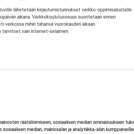
tuville lähetetään kirjautumistunnukset verkko-oppimisalustalle
rkipäivän aikana. Verkkokoulutusosuus suoritetaan ennen
sti verkossa mihin tahansa vuorokauden aikaan.
tarvitset vain internet-selaimen.
ssä
s)
lityökortti on voimassa Suomen lisäksi myös Norjassa ja
liittojen hyväksymä tulityökortti hyväksytään myös Suomessa.
inosten räätälöimiseen, sosiaalisen median ominaisuuksien tuk
ussa 2023, jonka seurauksena Suomessa myönnetty kortti ei ole
sosiaalisen median, mainosalan ja analytiikka-alan kumppaneillem