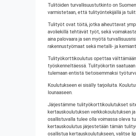
Tulitöiden turvallisuustutkinto on Suomen
varmistetaan, että tulityöntekijällä ja tul
Tulityöt ovat töitä, jotka aiheuttavat ympä
avoliekillä tehtävät työt, sekä voimakasta 
aina palovaara ja sen myötä turvallisuusrisk
rakennustyömaat sekä metalli- ja kemiant
Tulityökorttikoulutus opettaa välttämään
työskenneltäessä. Tulityökortin saatuaan 
tulemaan entistä tietoisemmaksi työturval
Koulutukseen ei sisälly tarjoiluita. Koul
lounaaseen.
Järjestämme tulityökorttikoulutukset site
kertauskoulutuksen verkkokoulutuksen ja
osallistuvalla tulee olla voimassa oleva tu
kertauskoulutus järjestetään tämän tulit
osallistua kertauskoulutukseen, valitse li