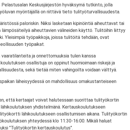
 Pelastusalan Keskusjärjestön hyväksymä tutkinto, jolla
ityöluvan myöntäjällä on riittävä tieto tulityöturvallisuudesta.
ristössä paloriskin. Niiksi lasketaan kipinöintiä aiheuttavat tai
lämpösäteilyä aiheuttavien välineiden käyttö. Tulitöihin liittyy
i. Yleisimpiä työpaikkoja, joissa tulitöitä tehdään, ovat
eollisuuden työpaikat.
 vaaratilanteita ja onnettomuuksia tulen kanssa
koulutuksen osallistuja on oppinut huomioimaan riskejä ja
lisuudesta, sekä tietää miten vahingoilta voidaan välttyä.
utuspaikan läheisyydessä on mahdollisuus omakustanteiseen
n, että kertaajat voivat halutessaan suorittaa tulityökortin
 lähikoulutuksen yhdistelmänä. Kertauskoulutukseen
lityökortti lähikoulutukseen osallistumisen aikana. Tulityökortin
yökoulutuksen yhteydessä klo 11:30-16:00. Mikäli haluat
puksi "Tulityökortin kertauskoulutus".