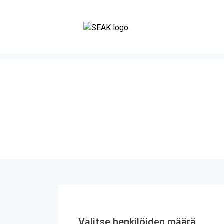
Valitse henkilöiden määrä