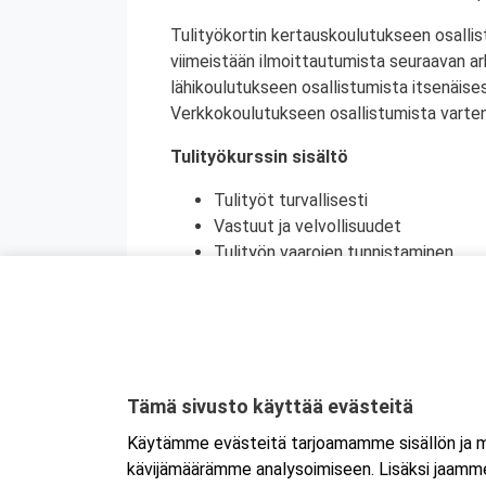
Tulityökortin kertauskoulutukseen osallis
viimeistään ilmoittautumista seuraavan a
lähikoulutukseen osallistumista itsenäise
Verkkokoulutukseen osallistumista varten 
Tulityökurssin sisältö
Tulityöt turvallisesti
Vastuut ja velvollisuudet
Tulityön vaarojen tunnistaminen
Turvatoimet eri toimintaympäristöi
Toiminta onnettomuustilanteessa
Käytännön harjoittelu (alkusammutu
Kurssikoe
Tulityökortti on voimassa viisi vuotta. Tu
Tämä sivusto käyttää evästeitä
Tanskassa. Pohjoismaisten palontorjunta
Käytämme evästeitä tarjoamamme sisällön ja ma
Ruotsin tulityökoulutus uudistui heinäku
kävijämäärämme analysoimiseen. Lisäksi jaamme 
Ruotsissa enää pätevä.