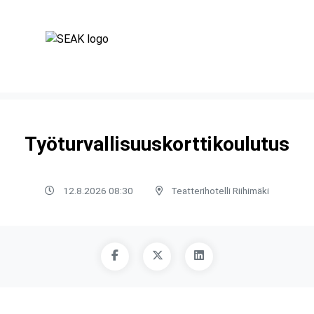
Työturvallisuuskorttikoulutus
12.8.2026 08:30
Teatterihotelli Riihimäki