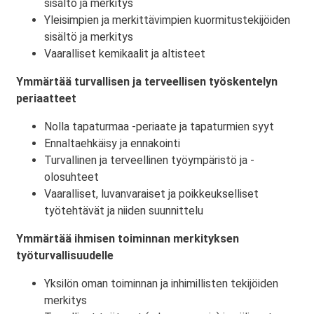
sisältö ja merkitys
Yleisimpien ja merkittävimpien kuormitustekijöiden
sisältö ja merkitys
Vaaralliset kemikaalit ja altisteet
Ymmärtää turvallisen ja terveellisen työskentelyn
periaatteet
Nolla tapaturmaa -periaate ja tapaturmien syyt
Ennaltaehkäisy ja ennakointi
Turvallinen ja terveellinen työympäristö ja -
olosuhteet
Vaaralliset, luvanvaraiset ja poikkeukselliset
työtehtävät ja niiden suunnittelu
Ymmärtää ihmisen toiminnan merkityksen
työturvallisuudelle
Yksilön oman toiminnan ja inhimillisten tekijöiden
merkitys