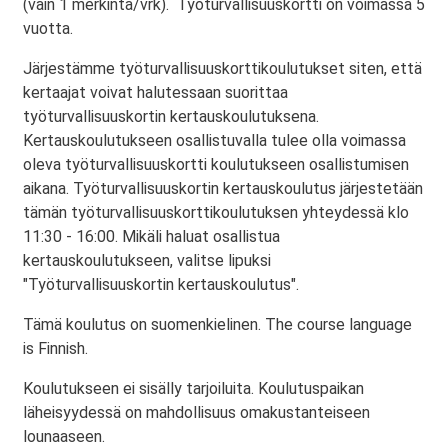
(vain 1 merkintä/vrk). Työturvallisuuskortti on voimassa 5
vuotta.
Järjestämme työturvallisuuskorttikoulutukset siten, että
kertaajat voivat halutessaan suorittaa
työturvallisuuskortin kertauskoulutuksena.
Kertauskoulutukseen osallistuvalla tulee olla voimassa
oleva työturvallisuuskortti koulutukseen osallistumisen
aikana. Työturvallisuuskortin kertauskoulutus järjestetään
tämän työturvallisuuskorttikoulutuksen yhteydessä klo
11:30 - 16:00. Mikäli haluat osallistua
kertauskoulutukseen, valitse lipuksi
"Työturvallisuuskortin kertauskoulutus".
Tämä koulutus on suomenkielinen. The course language
is Finnish.
Koulutukseen ei sisälly tarjoiluita. Koulutuspaikan
läheisyydessä on mahdollisuus omakustanteiseen
lounaaseen.