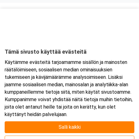
Kurssipaikka
Teatterihotelli Riihimäki
Hämeenaukio 1
11100 Riihimäki
Tämä sivusto käyttää evästeitä
Tarkempi kartta ja ajo-ohjeet
Käytämme evästeitä tarjoamamme sisällön ja mainosten
räätälöimiseen, sosiaalisen median ominaisuuksien
tukemiseen ja kävijämäärämme analysoimiseen. Lisäksi
jaamme sosiaalisen median, mainosalan ja analytiikka-alan
kumppaneillemme tietoja siitä, miten käytät sivustoamme.
Kumppanimme voivat yhdistää näitä tietoja muihin tietoihin,
joita olet antanut heille tai joita on kerätty, kun olet
käyttänyt heidän palvelujaan.
Salli kaikki