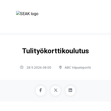
Tulityökorttikoulutus
28.9.2026 08:00
ABC Viipurinportti