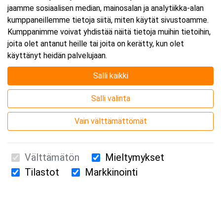
jaamme sosiaalisen median, mainosalan ja analytiikka-alan
kumppaneillemme tietoja siitä, miten käytät sivustoamme.
Kumppanimme voivat yhdistää näitä tietoja muihin tietoihin,
joita olet antanut heille tai joita on kerätty, kun olet
käyttänyt heidän palvelujaan.
Salli kaikki
Salli valinta
Vain välttämättömät
Välttämätön
Mieltymykset
Tilastot
Markkinointi
Suomen Ensiapukoulutus Oy / Valimotie 21 / 00380 Helsinki
010 5251 260 /
kurssille@suomenensiapukoulutus.fi
Tietosuojaseloste ja evästeiden käyttö