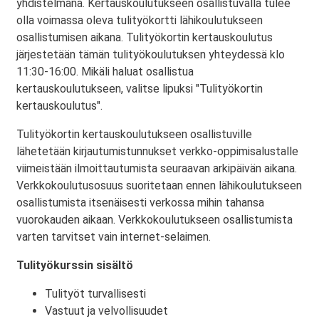
yhdistelmänä. Kertauskoulutukseen osallistuvalla tulee
olla voimassa oleva tulityökortti lähikoulutukseen
osallistumisen aikana. Tulityökortin kertauskoulutus
järjestetään tämän tulityökoulutuksen yhteydessä klo
11:30-16:00. Mikäli haluat osallistua
kertauskoulutukseen, valitse lipuksi "Tulityökortin
kertauskoulutus".
Tulityökortin kertauskoulutukseen osallistuville
lähetetään kirjautumistunnukset verkko-oppimisalustalle
viimeistään ilmoittautumista seuraavan arkipäivän aikana.
Verkkokoulutusosuus suoritetaan ennen lähikoulutukseen
osallistumista itsenäisesti verkossa mihin tahansa
vuorokauden aikaan. Verkkokoulutukseen osallistumista
varten tarvitset vain internet-selaimen.
Tulityökurssin sisältö
Tulityöt turvallisesti
Vastuut ja velvollisuudet