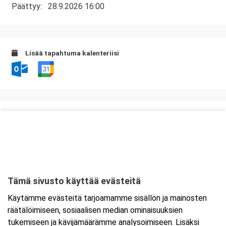
Päättyy:
28.9.2026 16:00
Lisää tapahtuma kalenteriisi
Kurssipaikka
ABC Viipurinportti
Hirsimäenkatu 1
53500 Lappeenranta
Tämä sivusto käyttää evästeitä
Tarkempi kartta ja ajo-ohjeet
Käytämme evästeitä tarjoamamme sisällön ja mainosten
räätälöimiseen, sosiaalisen median ominaisuuksien
tukemiseen ja kävijämäärämme analysoimiseen. Lisäksi