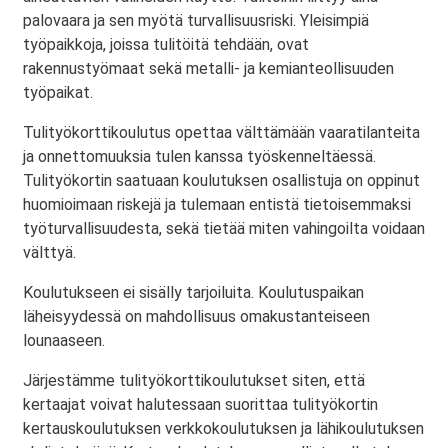
palovaara ja sen myötä turvallisuusriski. Yleisimpiä
työpaikkoja, joissa tulitöitä tehdään, ovat
rakennustyömaat sekä metalli- ja kemianteollisuuden
työpaikat.
Tulityökorttikoulutus opettaa välttämään vaaratilanteita
ja onnettomuuksia tulen kanssa työskenneltäessä.
Tulityökortin saatuaan koulutuksen osallistuja on oppinut
huomioimaan riskejä ja tulemaan entistä tietoisemmaksi
työturvallisuudesta, sekä tietää miten vahingoilta voidaan
välttyä.
Koulutukseen ei sisälly tarjoiluita. Koulutuspaikan
läheisyydessä on mahdollisuus omakustanteiseen
lounaaseen.
Järjestämme tulityökorttikoulutukset siten, että
kertaajat voivat halutessaan suorittaa tulityökortin
kertauskoulutuksen verkkokoulutuksen ja lähikoulutuksen