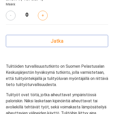
Määrä:
-
+
Tulitöiden turvallisuustutkinto on Suomen Pelastusalan
Keskusjärjestön hyväksymä tutkinto, jolla varmistetaan,
että tulityöntekijällä ja tulityöluvan myöntäjällä on riittävä
tieto tulityöturvallisuudesta.
Tulityöt ovat töitä, jotka aiheuttavat ympäristössä
paloriskin. Niiksi lasketaan kipinöintiä aiheuttavat tai
avoliekillä tehtävät työt, sekä voimakasta lämpösäteilyä
aiheuttavien välineiden käyttö. Tulitöihin liittyy aina